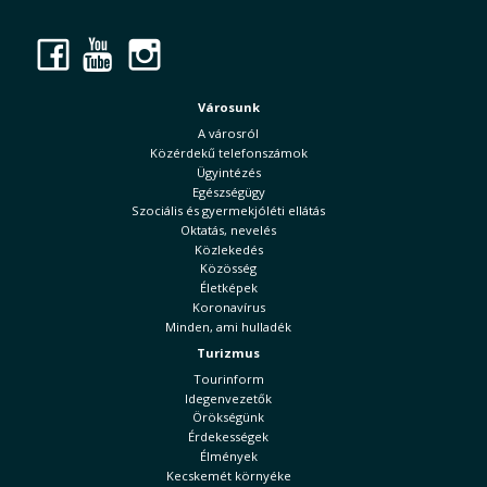
Facebook
YouTube
Instagram
Városunk
A városról
Közérdekű telefonszámok
Ügyintézés
Egészségügy
Szociális és gyermekjóléti ellátás
Oktatás, nevelés
Közlekedés
Közösség
Életképek
Koronavírus
Minden, ami hulladék
Turizmus
Tourinform
Idegenvezetők
Örökségünk
Érdekességek
Élmények
Kecskemét környéke