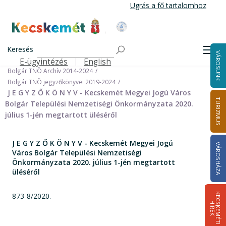
Ugrás
Ugrás a fő tartalomhoz
a
tartalomra
Kecskemét Város Honlapja
Címlap
Városháza
Önkormányzat
Keresés
Nemzetiségi Önkormányzatok
Men
VÁROSUNK
Bolgár Települési Nemzetiségi Önkormányzat
E-ügyintézés
English
Felső navigáció
Bolgár TNÖ Archív 2014-2024
Bolgár TNÖ jegyzőkönyvei 2019-2024
J E G Y Z Ő K Ö N Y V - Kecskemét Megyei Jogú Város
TURIZMUS
Bolgár Települési Nemzetiségi Önkormányzata 2020.
július 1-jén megtartott üléséről
J E G Y Z Ő K Ö N Y V - Kecskemét Megyei Jogú
VÁROSHÁZA
Város Bolgár Települési Nemzetiségi
Önkormányzata 2020. július 1-jén megtartott
üléséről
873-8/2020.
K
E
C
S
K
E
M
É
T
I
Í
R
E
H
K