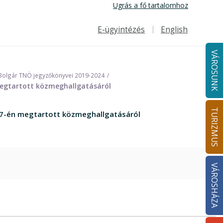
Ugrás a fő tartalomhoz
E-ügyintézés
English
Felső navigáció
VÁROSUNK
Bolgár TNÖ jegyzőkönyvei 2019-2024
megtartott közmeghallgatásáról
TURIZMUS
 17-én megtartott közmeghallgatásáról
VÁROSHÁZA