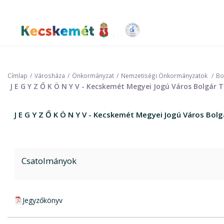
Ugrás
a
tartalomra
Kecskemét Város Honlapja
Címlap
Városháza
Önkormányzat
Nemzetiségi Önkormányzatok
Bo
J E G Y Z Ő K Ö N Y V - Kecskemét Megyei Jogú Város Bolgá
J E G Y Z Ő K Ö N Y V - Kecskemét Megyei Jogú Város B
Csatolmányok
pdf csatolmány:
Jegyzőkönyv