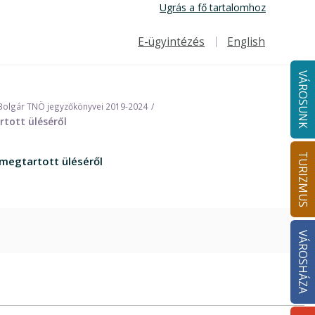
Ugrás a fő tartalomhoz
E-ügyintézés
English
Felső navigáció
VÁROSUNK
Bolgár TNÖ jegyzőkönyvei 2019-2024
rtott üléséről
TURIZMUS
 megtartott üléséről
VÁROSHÁZA