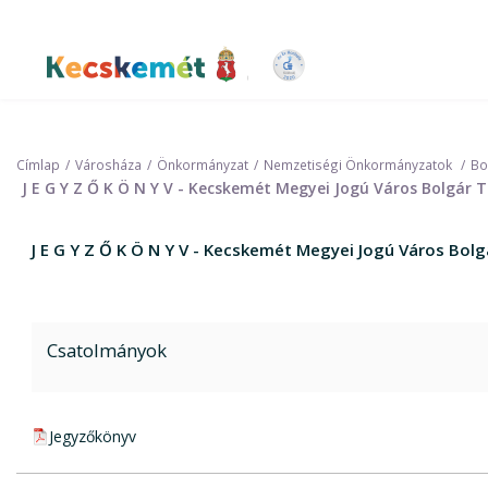
Ugrás
a
tartalomra
Kecskemét Város Honlapja
Címlap
Városháza
Önkormányzat
Nemzetiségi Önkormányzatok
Bo
J E G Y Z Ő K Ö N Y V - Kecskemét Megyei Jogú Város Bolgár
J E G Y Z Ő K Ö N Y V - Kecskemét Megyei Jogú Város Bol
Csatolmányok
pdf csatolmány:
Jegyzőkönyv