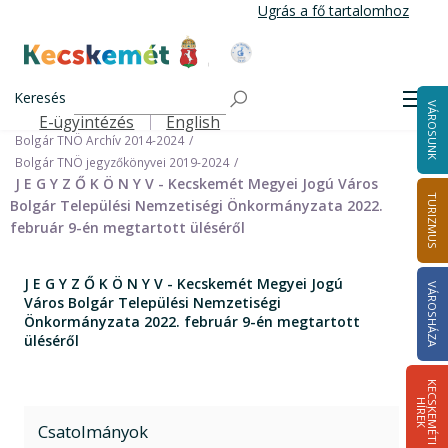
Ugrás
Ugrás a fő tartalomhoz
a
tartalomra
Kecskemét Város Honlapja
Címlap
Városháza
Önkormányzat
Keresés
Nemzetiségi Önkormányzatok
Men
VÁROSUNK
Bolgár Települési Nemzetiségi Önkormányzat
E-ügyintézés
English
Felső navigáció
Bolgár TNÖ Archív 2014-2024
Bolgár TNÖ jegyzőkönyvei 2019-2024
J E G Y Z Ő K Ö N Y V - Kecskemét Megyei Jogú Város
TURIZMUS
Bolgár Települési Nemzetiségi Önkormányzata 2022.
február 9-én megtartott üléséről
J E G Y Z Ő K Ö N Y V - Kecskemét Megyei Jogú
VÁROSHÁZA
Város Bolgár Települési Nemzetiségi
Önkormányzata 2022. február 9-én megtartott
üléséről
K
E
C
S
K
E
M
É
T
I
Í
R
E
H
K
Csatolmányok