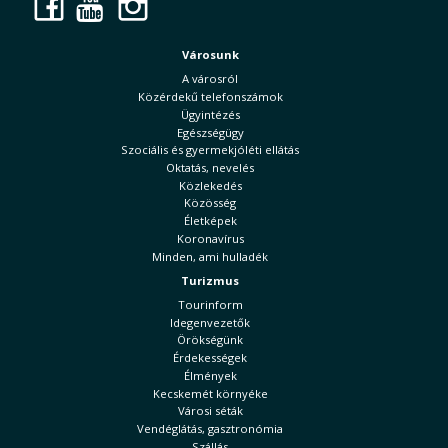
Facebook
YouTube
Instagram
Városunk
A városról
Közérdekű telefonszámok
Ügyintézés
Egészségügy
Szociális és gyermekjóléti ellátás
Oktatás, nevelés
Közlekedés
Közösség
Életképek
Koronavírus
Minden, ami hulladék
Turizmus
Tourinform
Idegenvezetők
Örökségünk
Érdekességek
Élmények
Kecskemét környéke
Városi séták
Vendéglátás, gasztronómia
Szállás