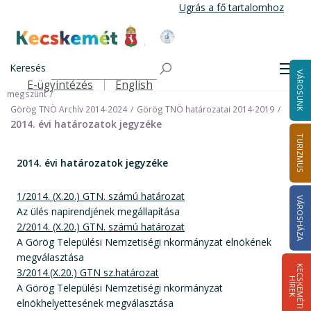
Ugrás
Ugrás a fő tartalomhoz
a
tartalomra
Kecskemét Város Honlapja
Címlap
Városháza
Önkormányzat
Keresés
Nemzetiségi Önkormányzatok
Men
VÁROSUNK
Görög Települési Nemzetiségi Önkormányzat (Archív) 2024.09.30-án
E-ügyintézés
English
Felső navigáció
megszünt
Görög TNÖ Archív 2014-2024
Görög TNÖ határozatai 2014-2019
2014. évi határozatok jegyzéke
TURIZMUS
2014. évi határozatok jegyzéke
1/2014. (X.20.) GTN. számú határozat
VÁROSHÁZA
Az ülés napirendjének megállapítása
2/2014. (X.20.) GTN. számú határozat
A Görög Települési Nemzetiségi nkormányzat elnökének
megválasztása
K
E
C
S
K
E
M
É
T
I
Í
R
E
3/2014.(X.20.) GTN sz.határozat
H
K
A Görög Települési Nemzetiségi nkormányzat
elnökhelyettesének megválasztása