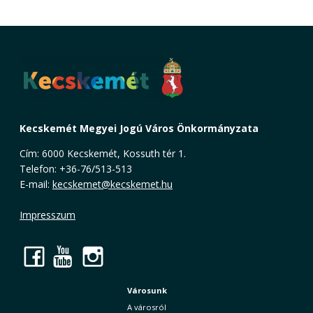
Kecskemét Megyei Jogú Város Önkormányzata
Cím: 6000 Kecskemét, Kossuth tér 1.
Telefon: +36-76/513-513
E-mail:
kecskemet@kecskemet.hu
Impresszum
Facebook
YouTube
Instagram
Városunk
A városról