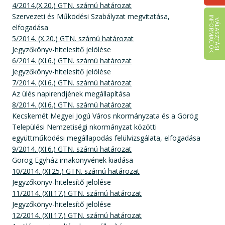
4/2014.(X.20.) GTN. számú határozat
Szervezeti és Működési Szabályzat megvitatása,
I
K
V
Á
L
A
S
Z
T
Á
S
I
N
F
O
R
M
Á
C
I
Ó
elfogadása
5/2014. (X.20.) GTN. számú határozat
Jegyzőkönyv-hitelesítő jelölése
6/2014. (XI.6.) GTN. számú határozat
Jegyzőkönyv-hitelesítő jelölése
7/2014. (XI.6.) GTN. számú határozat
Az ülés napirendjének megállapítása
8/2014. (XI.6.) GTN. számú határozat
Kecskemét Megyei Jogú Város nkormányzata és a Görög
Települési Nemzetiségi nkormányzat közötti
együttműködési megállapodás felülvizsgálata, elfogadása
9/2014. (XI.6.) GTN. számú határozat
Görög Egyház imakönyvének kiadása
10/2014. (XI.25.) GTN. számú határozat
Jegyzőkönyv-hitelesítő jelölése
11/2014. (XII.17.) GTN. számú határozat
Jegyzőkönyv-hitelesítő jelölése
12/2014. (XII.17.) GTN. számú határozat