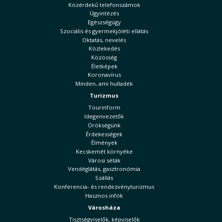
Közérdekű telefonszámok
Ügyintézés
Egészségügy
Szociális és gyermekjóléti ellátás
Oktatás, nevelés
Közlekedés
Közösség
Életképek
Koronavírus
Minden, ami hulladék
Turizmus
Tourinform
Idegenvezetők
Örökségünk
Érdekességek
Élmények
Kecskemét környéke
Városi séták
Vendéglátás, gasztronómia
Szállás
Konferencia- és rendezvényturizmus
Hasznos infók
Városháza
Tisztségviselők, képviselők