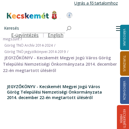
Ugrás
Ugrás a fő tartalomhoz
a
tartalomra
Kecskemét Város Honlapja
Címlap
Városháza
Önkormányzat
Keresés
Nemzetiségi Önkormányzatok
Men
VÁROSUNK
Görög Települési Nemzetiségi Önkormányzat (Archív) 2024.09.30-án
E-ügyintézés
English
Felső navigáció
megszünt
Görög TNÖ Archív 2014-2024
Görög TNÖ jegyzőkönyvei 2014-2019
JEGYZŐKÖNYV - Kecskemét Megyei Jogú Város Görög
TURIZMUS
Települési Nemzetiségi Önkormányzata 2014. december
22-én megtartott üléséről
VÁROSHÁZA
JEGYZŐKÖNYV - Kecskemét Megyei Jogú Város
Görög Települési Nemzetiségi Önkormányzata
2014. december 22-én megtartott üléséről
K
E
C
S
K
E
M
É
T
I
Í
R
E
H
K