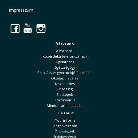
Impresszum
Facebook
YouTube
Instagram
Városunk
A városról
Közérdekű telefonszámok
Ügyintézés
Egészségügy
Szociális és gyermekjóléti ellátás
Oktatás, nevelés
Közlekedés
Közösség
Életképek
Koronavírus
Minden, ami hulladék
Turizmus
Tourinform
Idegenvezetők
Örökségünk
Érdekességek