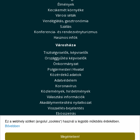
Élmények
Kecskemét környéke
Városi séták
Vendéglátás, gasztronómia
Szállás
Konferencia- és rendezvényturizmus
Hasznos infók
Városháza
Tisztségviselők, képviselők
Országgyűlési képviselők
Önkormányzat
Polgármesteri Hivatal
Közérdekű adatok
Adatvédelem
Koronavírus
Közlemények, hirdetmények
Választási információk
Akadálymentesítési nyilatkozat
Visszaélés-bejelentés
Ebösszeírás
Kecskeméti Hírek
Ez a webhely sütiket (angolul „cookies”) használ a legjobb működés érdekében.
Bővebben
Választási információk
Megértettem!