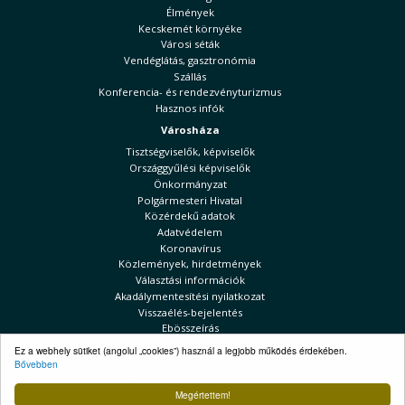
Élmények
Kecskemét környéke
Városi séták
Vendéglátás, gasztronómia
Szállás
Konferencia- és rendezvényturizmus
Hasznos infók
Városháza
Tisztségviselők, képviselők
Országgyűlési képviselők
Önkormányzat
Polgármesteri Hivatal
Közérdekű adatok
Adatvédelem
Koronavírus
Közlemények, hirdetmények
Választási információk
Akadálymentesítési nyilatkozat
Visszaélés-bejelentés
Ebösszeírás
Kecskeméti Hírek
Ez a webhely sütiket (angolul „cookies”) használ a legjobb működés érdekében.
Bővebben
Választási információk
Megértettem!