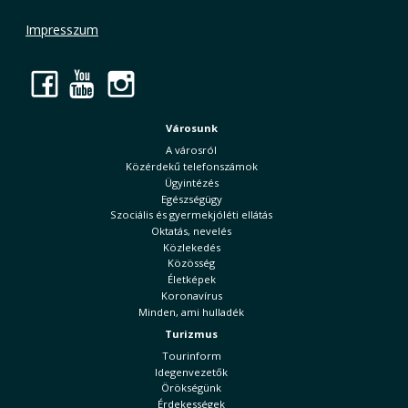
Impresszum
Facebook
YouTube
Instagram
Városunk
A városról
Közérdekű telefonszámok
Ügyintézés
Egészségügy
Szociális és gyermekjóléti ellátás
Oktatás, nevelés
Közlekedés
Közösség
Életképek
Koronavírus
Minden, ami hulladék
Turizmus
Tourinform
Idegenvezetők
Örökségünk
Érdekességek