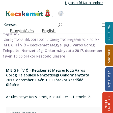
Ugrás
Ugrás a fő tartalomhoz
a
tartalomra
Kecskemét Város Honlapja
Címlap
Városháza
Önkormányzat
Keresés
Nemzetiségi Önkormányzatok
Men
VÁROSUNK
Görög Települési Nemzetiségi Önkormányzat (Archív) 2024.09.30-án
E-ügyintézés
English
Felső navigáció
megszünt
Görög TNÖ Archív 2014-2024
Görög TNÖ meghívói 2014-2019
M E G H Í V Ó - Kecskemét Megyei Jogú Város Görög
Települési Nemzetiségi Önkormányzata 2017. december
TURIZMUS
19-én 10.00 órakor kezdődő ülésére
M E G H Í V Ó - Kecskemét Megyei Jogú Város
VÁROSHÁZA
Görög Települési Nemzetiségi Önkormányzata
2017. december 19-én 10.00 órakor kezdődő
ülésére
Az ülés helye: Kecskemét, Kossuth tér 1. I. emelet 2.
K
E
C
S
K
E
M
É
T
I
Í
R
E
H
K