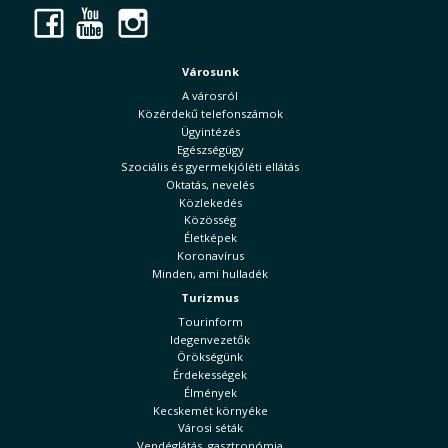
Facebook
YouTube
Instagram
Városunk
A városról
Közérdekű telefonszámok
Ügyintézés
Egészségügy
Szociális és gyermekjóléti ellátás
Oktatás, nevelés
Közlekedés
Közösség
Életképek
Koronavírus
Minden, ami hulladék
Turizmus
Tourinform
Idegenvezetők
Örökségünk
Érdekességek
Élmények
Kecskemét környéke
Városi séták
Vendéglátás, gasztronómia