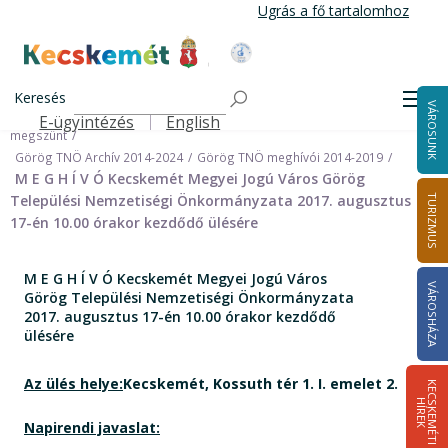
Ugrás
Ugrás a fő tartalomhoz
a
tartalomra
Kecskemét Város Honlapja
Címlap
Városháza
Önkormányzat
Keresés
Nemzetiségi Önkormányzatok
Men
VÁROSUNK
Görög Települési Nemzetiségi Önkormányzat (Archív) 2024.09.30-án
E-ügyintézés
English
Felső navigáció
megszünt
Görög TNÖ Archív 2014-2024
Görög TNÖ meghívói 2014-2019
M E G H Í V Ó Kecskemét Megyei Jogú Város Görög
Települési Nemzetiségi Önkormányzata 2017. augusztus
TURIZMUS
17-én 10.00 órakor kezdődő ülésére
M E G H Í V Ó Kecskemét Megyei Jogú Város
VÁROSHÁZA
Görög Települési Nemzetiségi Önkormányzata
2017. augusztus 17-én 10.00 órakor kezdődő
ülésére
Az ülés helye:
Kecskemét, Kossuth tér 1. I. emelet 2.
K
E
C
S
K
E
M
É
T
I
Í
R
E
H
K
Napirendi javaslat: