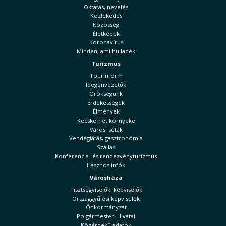
Oktatás, nevelés
Közlekedés
Közösség
Életképek
Koronavírus
Minden, ami hulladék
Turizmus
Tourinform
Idegenvezetők
Örökségünk
Érdekességek
Élmények
Kecskemét környéke
Városi séták
Vendéglátás, gasztronómia
Szállás
Konferencia- és rendezvényturizmus
Hasznos infók
Városháza
Tisztségviselők, képviselők
Országgyűlési képviselők
Önkormányzat
Polgármesteri Hivatal
Közérdekű adatok