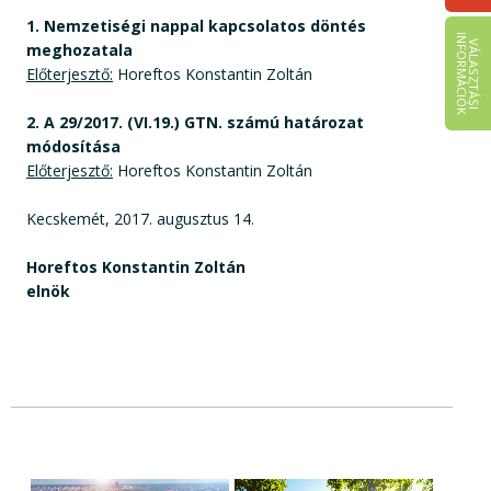
1. Nemzetiségi nappal kapcsolatos döntés
I
K
V
Á
L
A
S
Z
T
Á
S
I
N
F
O
R
M
Á
C
I
Ó
meghozatala
Előterjesztő:
Horeftos Konstantin Zoltán
2. A 29/2017. (VI.19.) GTN. számú határozat
módosítása
Előterjesztő:
Horeftos Konstantin Zoltán
Kecskemét, 2017. augusztus 14.
Horeftos Konstantin Zoltán
elnök