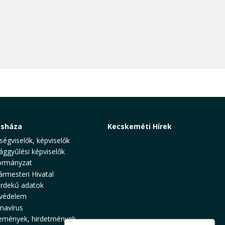
osháza
Kecskeméti Hírek
ségviselők, képviselők
ággyűlési képviselők
rmányzat
ármesteri Hivatal
rdekű adatok
védelem
navírus
emények, hirdetmények