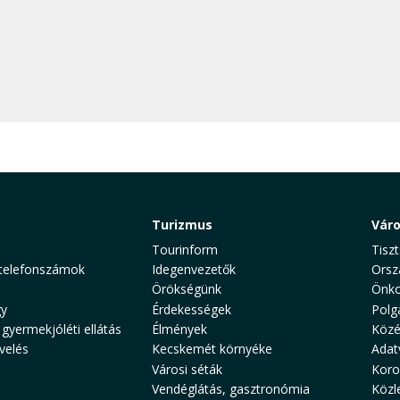
Turizmus
Vár
Tourinform
Tiszt
telefonszámok
Idegenvezetők
Orsz
Örökségünk
Önko
y
Érdekességek
Polg
 gyermekjóléti ellátás
Élmények
Közé
velés
Kecskemét környéke
Adat
Városi séták
Koro
Vendéglátás, gasztronómia
Közl