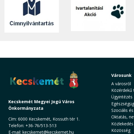
Városunk
A városról
Közérdekű 
Ügyintézés
Kecskemét Megyei Jogú Város
Egészségüg
Önkormányzata
Szociális és
Oktatás, ne
Cím: 6000 Kecskemét, Kossuth tér 1.
Közlekedés
Telefon: +36-76/513-513
Közösség
E-mail:
kecskemet@kecskemet.hu