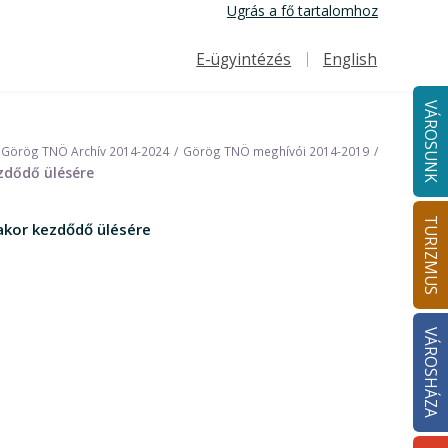
Ugrás a fő tartalomhoz
E-ügyintézés
English
Felső navigáció
VÁROSUNK
Görög TNÖ Archív 2014-2024
Görög TNÖ meghívói 2014-2019
zdődő ülésére
TURIZMUS
akor kezdődő ülésére
VÁROSHÁZA