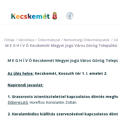
Ugrás
a
tartalomra
Kecskemét Város Honlapja
Címlap
Városháza
Önkormányzat
Nemzetiségi Önkormányzatok
Gö
M E G H Í V Ó Kecskemét Megyei Jogú Város Görög Települési
M E G H Í V Ó Kecskemét Megyei Jogú Város Görög Telepü
Az ülés helye:
Kecskemét, Kossuth tér 1. I. emelet 2.
Napirendi javaslat:
1. Grassroots istentisztelettel kapcsolatos döntés megh
Előterjesztő:
Horeftos Konstantin Zoltán
2. Haralambidisz kiállítás szervezésével kapcsolatos dö