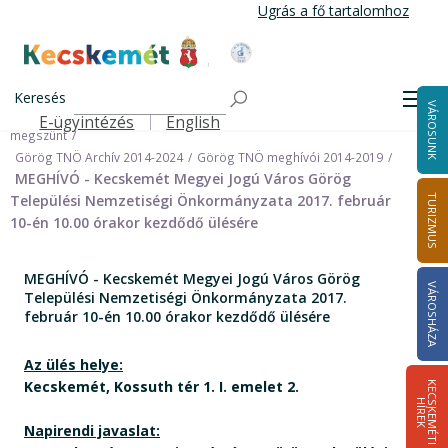
Ugrás
Ugrás a fő tartalomhoz
a
tartalomra
Kecskemét Város Honlapja
Címlap
Városháza
Önkormányzat
Keresés
Nemzetiségi Önkormányzatok
Men
VÁROSUNK
Görög Települési Nemzetiségi Önkormányzat (Archív) 2024.09.30-án
E-ügyintézés
English
Felső navigáció
megszünt
Görög TNÖ Archív 2014-2024
Görög TNÖ meghívói 2014-2019
MEGHÍVÓ - Kecskemét Megyei Jogú Város Görög
Települési Nemzetiségi Önkormányzata 2017. február
TURIZMUS
10-én 10.00 órakor kezdődő ülésére
MEGHÍVÓ - Kecskemét Megyei Jogú Város Görög
VÁROSHÁZA
Települési Nemzetiségi Önkormányzata 2017.
február 10-én 10.00 órakor kezdődő ülésére
Az ülés helye:
Kecskemét, Kossuth tér 1. I. emelet 2.
K
E
C
S
K
E
M
É
T
I
Í
R
E
H
K
Napirendi javaslat: