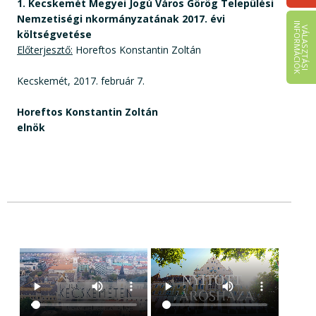
1. Kecskemét Megyei Jogú Város Görög Települési
Nemzetiségi nkormányzatának 2017. évi
I
K
V
Á
L
A
S
Z
T
Á
S
I
N
F
O
R
M
Á
C
I
Ó
költségvetése
Előterjesztő:
Horeftos Konstantin Zoltán
Kecskemét, 2017. február 7.
Horeftos Konstantin Zoltán
elnök