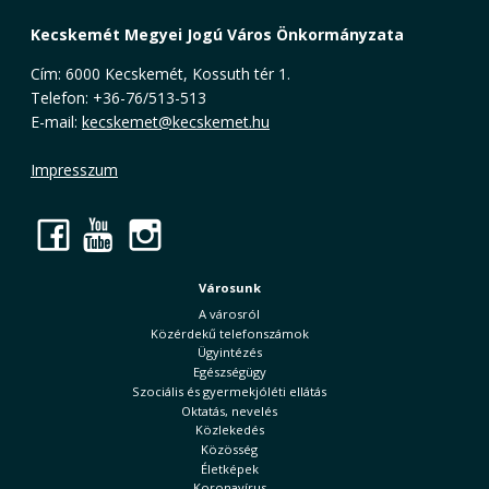
Kecskemét Megyei Jogú Város Önkormányzata
Cím: 6000 Kecskemét, Kossuth tér 1.
Telefon: +36-76/513-513
E-mail:
kecskemet@kecskemet.hu
Impresszum
Facebook
YouTube
Instagram
Városunk
A városról
Közérdekű telefonszámok
Ügyintézés
Egészségügy
Szociális és gyermekjóléti ellátás
Oktatás, nevelés
Közlekedés
Közösség
Életképek
Koronavírus