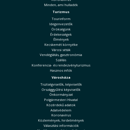
Minden, ami hulladék
Turizmus
Tourinform
Idegenvezetők
Örökségünk
Érdekességek
Élmények
Kecskemét környéke
Városi séták
Vendéglátás, gasztronómia
Szállás
Konferencia- és rendezvényturizmus
Hasznos infók
Városháza
Tisztségviselők, képviselők
Országgyűlési képviselők
Önkormányzat
Polgármesteri Hivatal
Közérdekű adatok
Adatvédelem
Koronavírus
Közlemények, hirdetmények
Választási információk