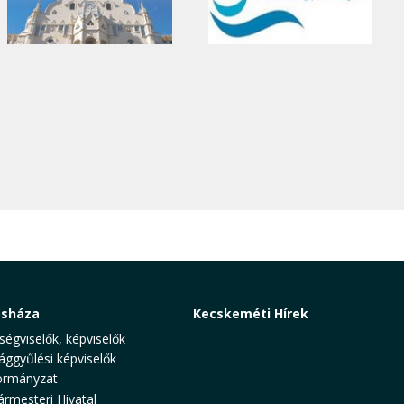
osháza
Kecskeméti Hírek
ségviselők, képviselők
ággyűlési képviselők
rmányzat
ármesteri Hivatal