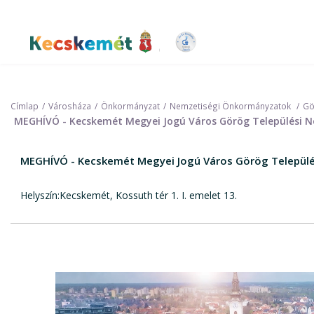
Ugrás
a
tartalomra
Kecskemét Város Honlapja
Címlap
Városháza
Önkormányzat
Nemzetiségi Önkormányzatok
Gö
MEGHÍVÓ - Kecskemét Megyei Jogú Város Görög Települési N
MEGHÍVÓ - Kecskemét Megyei Jogú Város Görög Települé
Helyszín:Kecskemét, Kossuth tér 1. I. emelet 13.