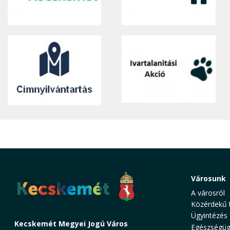
Városunk
A városról
Közérdekű 
Ügyintézés
Kecskemét Megyei Jogú Város
Egészségüg