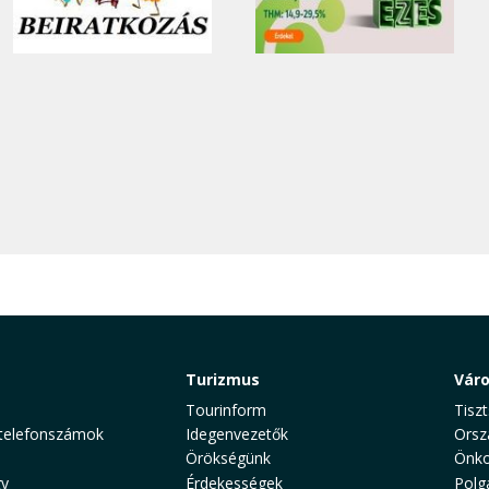
Turizmus
Vár
Tourinform
Tiszt
telefonszámok
Idegenvezetők
Orsz
Örökségünk
Önko
y
Érdekességek
Polg