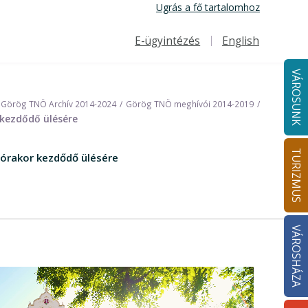
Ugrás a fő tartalomhoz
E-ügyintézés
English
Felső navigáció
VÁROSUNK
Görög TNÖ Archív 2014-2024
Görög TNÖ meghívói 2014-2019
kezdődő ülésére
TURIZMUS
órakor kezdődő ülésére
VÁROSHÁZA