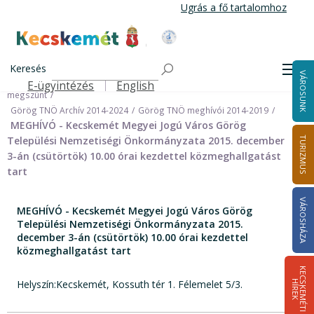
Ugrás
Ugrás a fő tartalomhoz
a
tartalomra
Kecskemét Város Honlapja
Címlap
Városháza
Önkormányzat
Keresés
Nemzetiségi Önkormányzatok
Men
VÁROSUNK
Görög Települési Nemzetiségi Önkormányzat (Archív) 2024.09.30-án
E-ügyintézés
English
Felső navigáció
megszünt
Görög TNÖ Archív 2014-2024
Görög TNÖ meghívói 2014-2019
MEGHÍVÓ - Kecskemét Megyei Jogú Város Görög
Települési Nemzetiségi Önkormányzata 2015. december
TURIZMUS
3-án (csütörtök) 10.00 órai kezdettel közmeghallgatást
tart
VÁROSHÁZA
MEGHÍVÓ - Kecskemét Megyei Jogú Város Görög
Települési Nemzetiségi Önkormányzata 2015.
december 3-án (csütörtök) 10.00 órai kezdettel
közmeghallgatást tart
K
E
C
S
K
E
M
É
T
I
Í
R
E
Helyszín:Kecskemét, Kossuth tér 1. Félemelet 5/3.
H
K