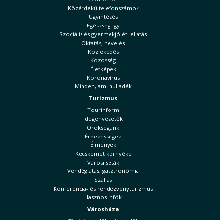
Közérdekű telefonszámok
Ügyintézés
Egészségügy
Szociális és gyermekjóléti ellátás
Oktatás, nevelés
Közlekedés
Közösség
Életképek
Koronavírus
Minden, ami hulladék
Turizmus
Tourinform
Idegenvezetők
Örökségünk
Érdekességek
Élmények
Kecskemét környéke
Városi séták
Vendéglátás, gasztronómia
Szállás
Konferencia- és rendezvényturizmus
Hasznos infók
Városháza