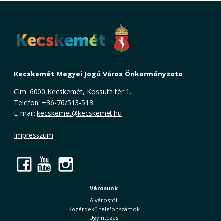
Kecskemét Megyei Jogú Város Önkormányzata
Cím: 6000 Kecskemét, Kossuth tér 1.
Telefon: +36-76/513-513
E-mail:
kecskemet@kecskemet.hu
Impresszum
Facebook
YouTube
Instagram
Városunk
A városról
Közérdekű telefonszámok
Ügyintézés