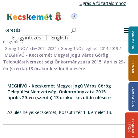
Ugrás
Ugrás a fő tartalomhoz
a
tartalomra
Kecskemét Város Honlapja
Címlap
Városháza
Önkormányzat
Keresés
Nemzetiségi Önkormányzatok
Men
VÁROSUNK
Görög Települési Nemzetiségi Önkormányzat (Archív) 2024.09.30-án
E-ügyintézés
English
Felső navigáció
megszünt
Görög TNÖ Archív 2014-2024
Görög TNÖ meghívói 2014-2019
MEGHÍVÓ - Kecskemét Megyei Jogú Város Görög
Települési Nemzetiségi Önkormányzata 2015. április 29-
TURIZMUS
én (szerda) 13 órakor kezdődő ülésére
MEGHÍVÓ - Kecskemét Megyei Jogú Város Görög
VÁROSHÁZA
Települési Nemzetiségi Önkormányzata 2015.
április 29-én (szerda) 13 órakor kezdődő ülésére
Az ülés helye:Kecskemét, Kossuth tér 1. I. emelet 13.
K
E
C
S
K
E
M
É
T
I
Í
R
E
H
K