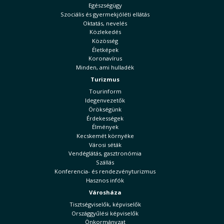
Egészségügy
Szociális és gyermekjóléti ellátás
Oktatás, nevelés
Közlekedés
Közösség
Életképek
Koronavírus
Minden, ami hulladék
Turizmus
Tourinform
Idegenvezetők
Örökségünk
Érdekességek
Élmények
Kecskemét környéke
Városi séták
Vendéglátás, gasztronómia
Szállás
Konferencia- és rendezvényturizmus
Hasznos infók
Városháza
Tisztségviselők, képviselők
Országgyűlési képviselők
Önkormányzat