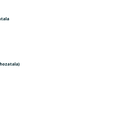
tala
ghozatala)