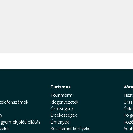
Turizmus
Vár
Tourinform
Tiszt
telefonszámok
Idegenvezetők
Orsz
Örökségünk
Önko
y
Érdekességek
Polg
 gyermekjóléti ellátás
Élmények
Közé
velés
Kecskemét környéke
Adat