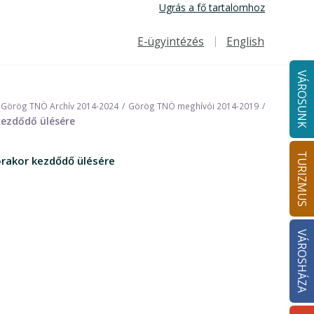
Ugrás a fő tartalomhoz
E-ügyintézés
English
Felső navigáció
VÁROSUNK
Görög TNÖ Archív 2014-2024
Görög TNÖ meghívói 2014-2019
kezdődő ülésére
TURIZMUS
órakor kezdődő ülésére
VÁROSHÁZA