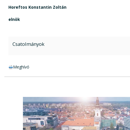
Horeftos Konstantin Zoltán
elnök
Csatolmányok
doc csatolmány:
Meghívó