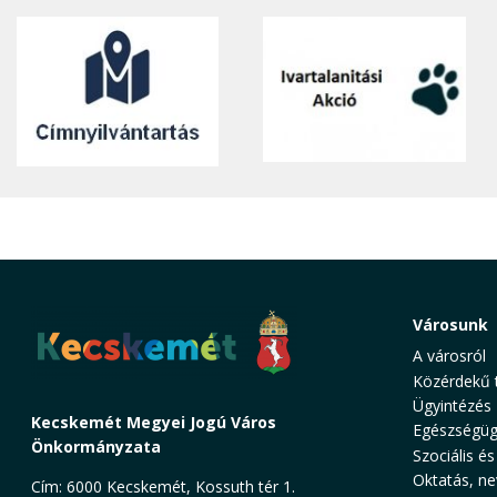
Városunk
A városról
Közérdekű 
Ügyintézés
Kecskemét Megyei Jogú Város
Egészségüg
Önkormányzata
Szociális és
Oktatás, ne
Cím: 6000 Kecskemét, Kossuth tér 1.