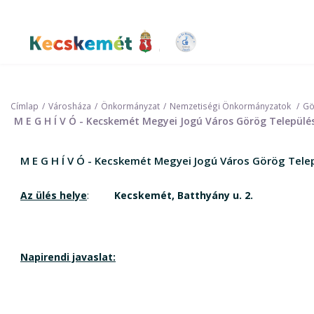
Ugrás
a
tartalomra
Kecskemét Város Honlapja
Címlap
Városháza
Önkormányzat
Nemzetiségi Önkormányzatok
Gö
M E G H Í V Ó - Kecskemét Megyei Jogú Város Görög Települ
M E G H Í V Ó - Kecskemét Megyei Jogú Város Görög Tele
Az ülés helye
:
Kecskemét, Batthyány u. 2.
Napirendi javaslat: