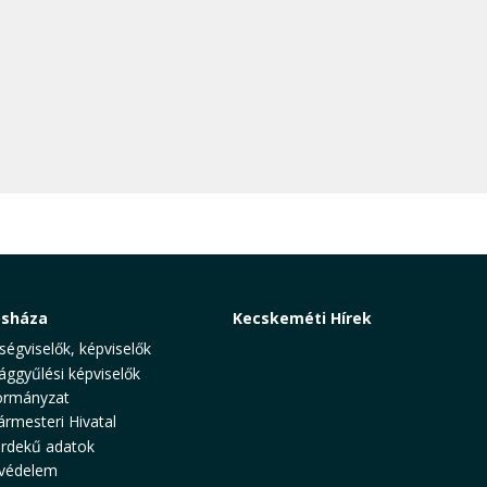
osháza
Kecskeméti Hírek
ségviselők, képviselők
ággyűlési képviselők
rmányzat
ármesteri Hivatal
rdekű adatok
védelem