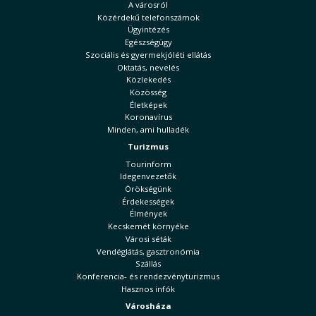
A városról
Közérdekű telefonszámok
Ügyintézés
Egészségügy
Szociális és gyermekjóléti ellátás
Oktatás, nevelés
Közlekedés
Közösség
Életképek
Koronavírus
Minden, ami hulladék
Turizmus
Tourinform
Idegenvezetők
Örökségünk
Érdekességek
Élmények
Kecskemét környéke
Városi séták
Vendéglátás, gasztronómia
Szállás
Konferencia- és rendezvényturizmus
Hasznos infók
Városháza