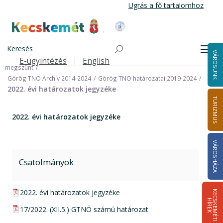
Ugrás
Ugrás a fő tartalomhoz
a
tartalomra
Kecskemét Város Honlapja
Címlap
Városháza
Önkormányzat
Keresés
Nemzetiségi Önkormányzatok
Men
VÁROSUNK
Görög Települési Nemzetiségi Önkormányzat (Archív) 2024.09.30-án
E-ügyintézés
English
Felső navigáció
megszünt
Görög TNÖ Archív 2014-2024
Görög TNÖ határozatai 2019-2024
2022. évi határozatok jegyzéke
TURIZMUS
2022. évi határozatok jegyzéke
VÁROSHÁZA
Csatolmányok
pdf csatolmány:
2022. évi határozatok jegyzéke
K
E
C
S
K
E
M
É
T
I
Í
R
E
H
K
pdf csatolmány:
17/2022. (XII.5.) GTNÖ számú határozat