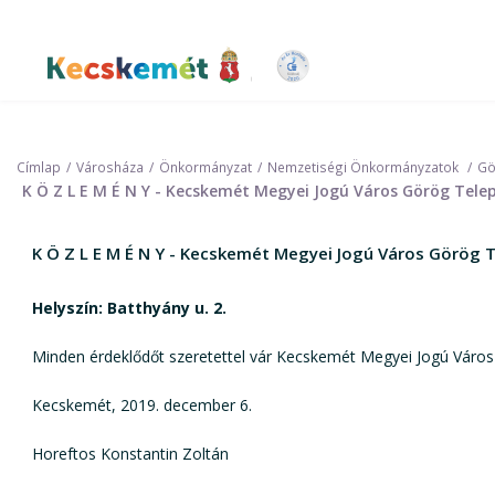
Ugrás
a
tartalomra
Kecskemét Város Honlapja
Címlap
Városháza
Önkormányzat
Nemzetiségi Önkormányzatok
Gö
K Ö Z L E M É N Y - Kecskemét Megyei Jogú Város Görög Tel
K Ö Z L E M É N Y - Kecskemét Megyei Jogú Város Görög 
Helyszín: Batthyány u. 2.
Minden érdeklődőt szeretettel vár Kecskemét Megyei Jogú Váro
Kecskemét, 2019. december 6.
Horeftos Konstantin Zoltán