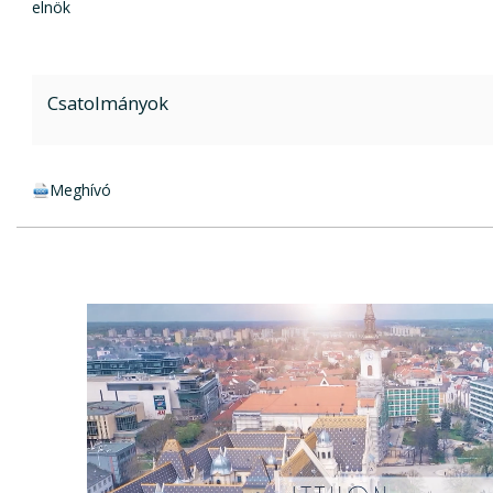
elnök
Csatolmányok
docx csatolmány:
Meghívó