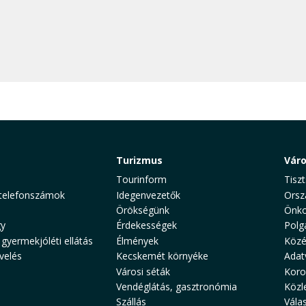
Turizmus
Vár
Tourinform
Tiszt
telefonszámok
Idegenvezetők
Orsz
Örökségünk
Önko
y
Érdekességek
Polg
 gyermekjóléti ellátás
Élmények
Közé
velés
Kecskemét környéke
Adat
Városi séták
Koro
Vendéglátás, gasztronómia
Közl
Szállás
Vála