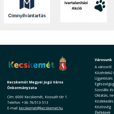
Városunk
A városról
Közérdekű 
Ügyintézés
Kecskemét Megyei Jogú Város
Egészségüg
Önkormányzata
Szociális és
Oktatás, ne
Cím: 6000 Kecskemét, Kossuth tér 1.
Közlekedés
Telefon: +36-76/513-513
Közösség
E-mail:
kecskemet@kecskemet.hu
Életképek