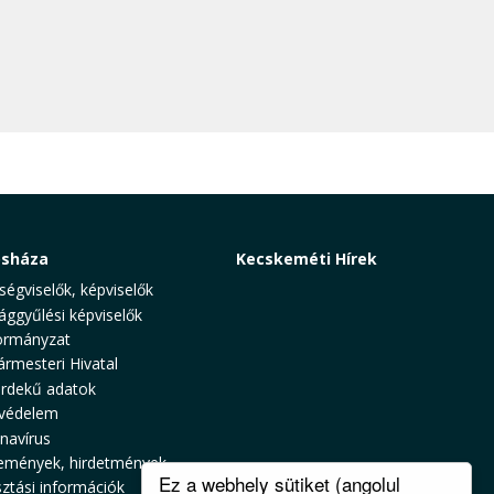
osháza
Kecskeméti Hírek
ségviselők, képviselők
ággyűlési képviselők
rmányzat
ármesteri Hivatal
rdekű adatok
védelem
navírus
emények, hirdetmények
Ez a webhely sütiket (angolul
sztási információk