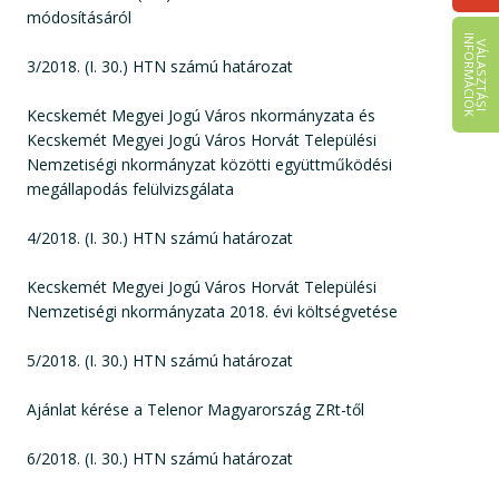
módosításáról
I
K
V
Á
L
A
S
Z
T
Á
S
I
N
F
O
R
M
Á
C
I
Ó
3/2018. (I. 30.) HTN számú határozat
Kecskemét Megyei Jogú Város nkormányzata és
Kecskemét Megyei Jogú Város Horvát Települési
Nemzetiségi nkormányzat közötti együttműködési
megállapodás felülvizsgálata
4/2018. (I. 30.) HTN számú határozat
Kecskemét Megyei Jogú Város Horvát Települési
Nemzetiségi nkormányzata 2018. évi költségvetése
5/2018. (I. 30.) HTN számú határozat
Ajánlat kérése a Telenor Magyarország ZRt-től
6/2018. (I. 30.) HTN számú határozat