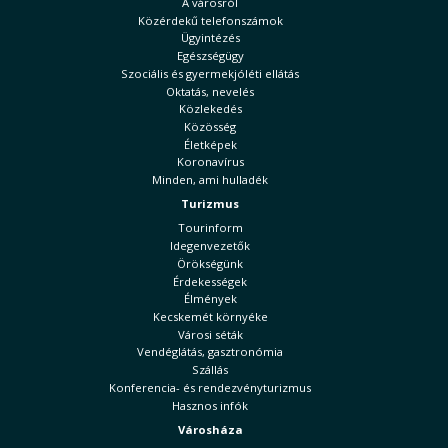
A városról
Közérdekű telefonszámok
Ügyintézés
Egészségügy
Szociális és gyermekjóléti ellátás
Oktatás, nevelés
Közlekedés
Közösség
Életképek
Koronavírus
Minden, ami hulladék
Turizmus
Tourinform
Idegenvezetők
Örökségünk
Érdekességek
Élmények
Kecskemét környéke
Városi séták
Vendéglátás, gasztronómia
Szállás
Konferencia- és rendezvényturizmus
Hasznos infók
Városháza