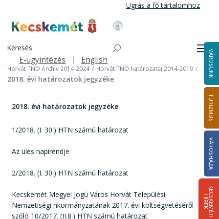
Ugrás
Ugrás a fő tartalomhoz
a
tartalomra
Kecskemét Város Honlapja
Címlap
Városháza
Önkormányzat
Keresés
Nemzetiségi Önkormányzatok
Men
VÁROSUNK
Horvát Települési Nemzetiségi Önkormányzat
E-ügyintézés
English
Felső navigáció
Horvát TNÖ Archív 2014-2024
Horvát TNÖ határozatai 2014-2019
2018. évi határozatok jegyzéke
TURIZMUS
2018. évi határozatok jegyzéke
1/2018. (I. 30.) HTN számú határozat
VÁROSHÁZA
Az ülés napirendje
2/2018. (I. 30.) HTN számú határozat
K
E
C
S
K
E
M
É
T
I
Í
R
E
Kecskemét Megyei Jogú Város Horvát Települési
H
K
Nemzetiségi nkormányzatának 2017. évi költségvetéséről
szóló 10/2017. (II.8.) HTN számú határozat