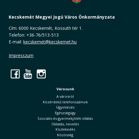
Kecskemét Megyei Jogú Város Önkormányzata
Cím: 6000 Kecskemét, Kossuth tér 1.
Telefon: +36-76/513-513
E-mail:
kecskemet@kecskemet.hu
Impresszum
Facebook
YouTube
Instagram
Városunk
A városról
Közérdekű telefonszámok
Ügyintézés
Egészségügy
Szociális és gyermekjóléti ellátás
Oktatás, nevelés
Közlekedés
Közösség