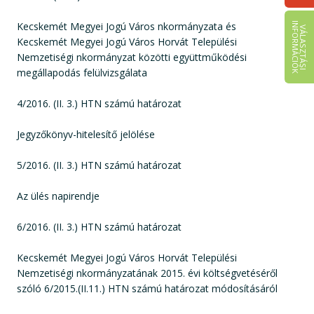
Kecskemét Megyei Jogú Város nkormányzata és
I
K
V
Á
L
A
S
Z
T
Á
S
I
N
F
O
R
M
Á
C
I
Ó
Kecskemét Megyei Jogú Város Horvát Települési
Nemzetiségi nkormányzat közötti együttműködési
megállapodás felülvizsgálata
4/2016. (II. 3.) HTN számú határozat
Jegyzőkönyv-hitelesítő jelölése
5/2016. (II. 3.) HTN számú határozat
Az ülés napirendje
6/2016. (II. 3.) HTN számú határozat
Kecskemét Megyei Jogú Város Horvát Települési
Nemzetiségi nkormányzatának 2015. évi költségvetéséről
szóló 6/2015.(II.11.) HTN számú határozat módosításáról