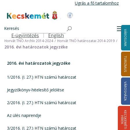
Ugrás
Ugrás a fő tartalomhoz
a
tartalomra
Kecskemét Város Honlapja
Címlap
Városháza
Önkormányzat
Keresés
Nemzetiségi Önkormányzatok
Men
VÁROSUNK
Horvát Települési Nemzetiségi Önkormányzat
E-ügyintézés
English
Felső navigáció
Horvát TNÖ Archív 2014-2024
Horvát TNÖ határozatai 2014-2019
2016. évi határozatok jegyzéke
TURIZMUS
2016. évi határozatok jegyzéke
1/2016. (I. 27.) HTN számú határozat
VÁROSHÁZA
Jegyzőkönyv-hitelesítő jelölése
2/2016. (I. 27.) HTN számú határozat
K
E
C
S
K
E
M
É
T
I
Í
R
E
Az ülés napirendje
H
K
3/2016. (I. 27.) HTN számú határozat