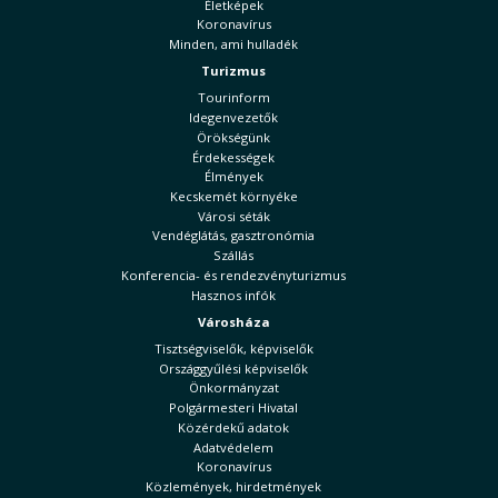
Életképek
Koronavírus
Minden, ami hulladék
Turizmus
Tourinform
Idegenvezetők
Örökségünk
Érdekességek
Élmények
Kecskemét környéke
Városi séták
Vendéglátás, gasztronómia
Szállás
Konferencia- és rendezvényturizmus
Hasznos infók
Városháza
Tisztségviselők, képviselők
Országgyűlési képviselők
Önkormányzat
Polgármesteri Hivatal
Közérdekű adatok
Adatvédelem
Koronavírus
Közlemények, hirdetmények