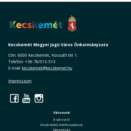
Kecskemét Megyei Jogú Város Önkormányzata
Cím: 6000 Kecskemét, Kossuth tér 1.
Telefon: +36-76/513-513
E-mail:
kecskemet@kecskemet.hu
Impresszum
Facebook
YouTube
Instagram
Városunk
A városról
Közérdekű telefonszámok
Ügyintézés