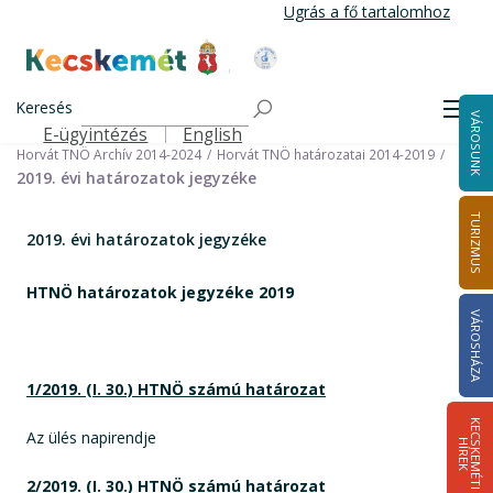
Ugrás
Ugrás a fő tartalomhoz
a
tartalomra
Kecskemét Város Honlapja
Címlap
Városháza
Önkormányzat
Keresés
Nemzetiségi Önkormányzatok
Men
VÁROSUNK
Horvát Települési Nemzetiségi Önkormányzat
E-ügyintézés
English
Felső navigáció
Horvát TNÖ Archív 2014-2024
Horvát TNÖ határozatai 2014-2019
2019. évi határozatok jegyzéke
TURIZMUS
2019. évi határozatok jegyzéke
HTNÖ határozatok jegyzéke 2019
VÁROSHÁZA
1/2019. (I. 30.) HTNÖ számú határozat
K
E
C
S
K
E
M
É
T
I
Í
R
E
Az ülés napirendje
H
K
2/2019. (I. 30.) HTNÖ számú határozat