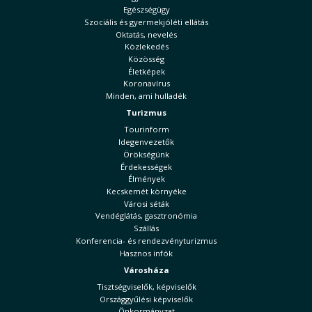
Egészségügy
Szociális és gyermekjóléti ellátás
Oktatás, nevelés
Közlekedés
Közösség
Életképek
Koronavírus
Minden, ami hulladék
Turizmus
Tourinform
Idegenvezetők
Örökségünk
Érdekességek
Élmények
Kecskemét környéke
Városi séták
Vendéglátás, gasztronómia
Szállás
Konferencia- és rendezvényturizmus
Hasznos infók
Városháza
Tisztségviselők, képviselők
Országgyűlési képviselők
Önkormányzat