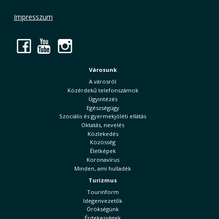
Impresszum
Facebook
YouTube
Instagram
Városunk
A városról
Közérdekű telefonszámok
Ügyintézés
Egészségügy
Szociális és gyermekjóléti ellátás
Oktatás, nevelés
Közlekedés
Közösség
Életképek
Koronavírus
Minden, ami hulladék
Turizmus
Tourinform
Idegenvezetők
Örökségünk
Érdekességek