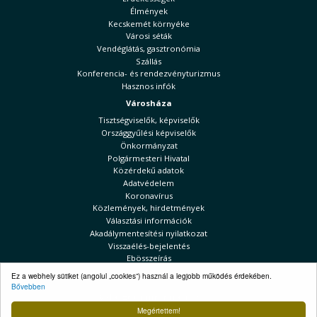
Élmények
Kecskemét környéke
Városi séták
Vendéglátás, gasztronómia
Szállás
Konferencia- és rendezvényturizmus
Hasznos infók
Városháza
Tisztségviselők, képviselők
Országgyűlési képviselők
Önkormányzat
Polgármesteri Hivatal
Közérdekű adatok
Adatvédelem
Koronavírus
Közlemények, hirdetmények
Választási információk
Akadálymentesítési nyilatkozat
Visszaélés-bejelentés
Ebösszeírás
Kecskeméti Hírek
Ez a webhely sütiket (angolul „cookies”) használ a legjobb működés érdekében.
Bővebben
Választási információk
Megértettem!