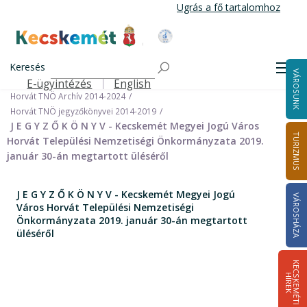
Ugrás
Ugrás a fő tartalomhoz
a
tartalomra
Kecskemét Város Honlapja
Címlap
Városháza
Önkormányzat
Keresés
Nemzetiségi Önkormányzatok
Men
VÁROSUNK
Horvát Települési Nemzetiségi Önkormányzat
E-ügyintézés
English
Felső navigáció
Horvát TNÖ Archív 2014-2024
Horvát TNÖ jegyzőkönyvei 2014-2019
J E G Y Z Ő K Ö N Y V - Kecskemét Megyei Jogú Város
TURIZMUS
Horvát Települési Nemzetiségi Önkormányzata 2019.
január 30-án megtartott üléséről
J E G Y Z Ő K Ö N Y V - Kecskemét Megyei Jogú
VÁROSHÁZA
Város Horvát Települési Nemzetiségi
Önkormányzata 2019. január 30-án megtartott
üléséről
K
E
C
S
K
E
M
É
T
I
Í
R
E
H
K