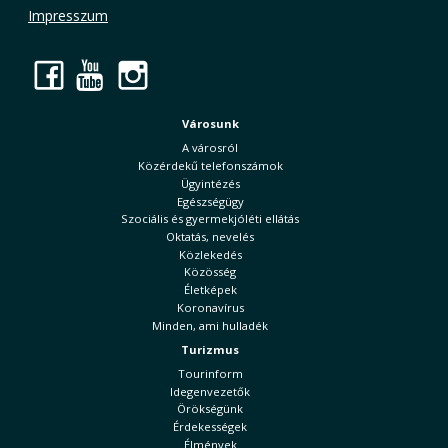
Impresszum
Facebook
YouTube
Instagram
Városunk
A városról
Közérdekű telefonszámok
Ügyintézés
Egészségügy
Szociális és gyermekjóléti ellátás
Oktatás, nevelés
Közlekedés
Közösség
Életképek
Koronavírus
Minden, ami hulladék
Turizmus
Tourinform
Idegenvezetők
Örökségünk
Érdekességek
Élmények