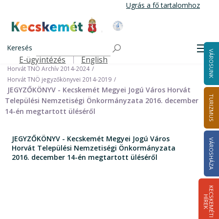
Ugrás
Ugrás a fő tartalomhoz
a
tartalomra
Kecskemét Város Honlapja
Címlap
Városháza
Önkormányzat
Keresés
Nemzetiségi Önkormányzatok
Men
VÁROSUNK
Horvát Települési Nemzetiségi Önkormányzat
E-ügyintézés
English
Felső navigáció
Horvát TNÖ Archív 2014-2024
Horvát TNÖ jegyzőkönyvei 2014-2019
JEGYZŐKÖNYV - Kecskemét Megyei Jogú Város Horvát
TURIZMUS
Települési Nemzetiségi Önkormányzata 2016. december
14-én megtartott üléséről
JEGYZŐKÖNYV - Kecskemét Megyei Jogú Város
VÁROSHÁZA
Horvát Települési Nemzetiségi Önkormányzata
2016. december 14-én megtartott üléséről
K
E
C
S
K
E
M
É
T
I
Í
R
E
H
K