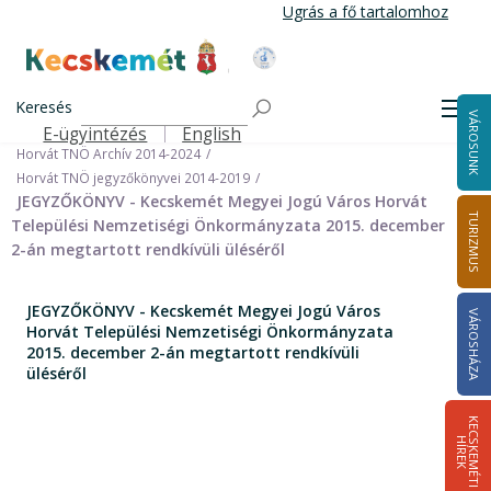
Ugrás
Ugrás a fő tartalomhoz
a
tartalomra
Kecskemét Város Honlapja
Címlap
Városháza
Önkormányzat
Keresés
Nemzetiségi Önkormányzatok
Men
VÁROSUNK
Horvát Települési Nemzetiségi Önkormányzat
E-ügyintézés
English
Felső navigáció
Horvát TNÖ Archív 2014-2024
Horvát TNÖ jegyzőkönyvei 2014-2019
JEGYZŐKÖNYV - Kecskemét Megyei Jogú Város Horvát
TURIZMUS
Települési Nemzetiségi Önkormányzata 2015. december
2-án megtartott rendkívüli üléséről
JEGYZŐKÖNYV - Kecskemét Megyei Jogú Város
VÁROSHÁZA
Horvát Települési Nemzetiségi Önkormányzata
2015. december 2-án megtartott rendkívüli
üléséről
K
E
C
S
K
E
M
É
T
I
Í
R
E
H
K