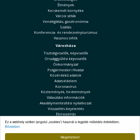
Élmények
Kecskemét környéke
Városi séták
Vendéglátás, gasztronómia
Szállás
Konferencia- és rendezvényturizmus
Hasznos infók
Városháza
Tisztségviselők, képviselők
Országgyűlési képviselők
Önkormányzat
Polgármesteri Hivatal
Közérdekű adatok
Adatvédelem
Koronavírus
Közlemények, hirdetmények
Választási információk
Akadálymentesítési nyilatkozat
Visszaélés-bejelentés
Ebösszeírás
Kecskeméti Hírek
Ez a webhely sütiket (angolul „cookies”) használ a legjobb működés érdekében.
Bővebben
Választási információk
Megértettem!