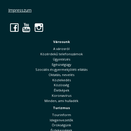
Impresszum
Facebook
YouTube
Instagram
Városunk
A városról
Közérdekű telefonszámok
Ügyintézés
Egészségügy
Szociális és gyermekjóléti ellátás
Oktatás, nevelés
Közlekedés
Közösség
Életképek
Koronavírus
Minden, ami hulladék
Turizmus
Tourinform
Idegenvezetők
Örökségünk
Érdekességek