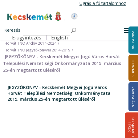
Ugrás
Ugrás a fő tartalomhoz
a
tartalomra
Kecskemét Város Honlapja
Címlap
Városháza
Önkormányzat
Keresés
Nemzetiségi Önkormányzatok
Men
VÁROSUNK
Horvát Települési Nemzetiségi Önkormányzat
E-ügyintézés
English
Felső navigáció
Horvát TNÖ Archív 2014-2024
Horvát TNÖ jegyzőkönyvei 2014-2019
JEGYZŐKÖNYV - Kecskemét Megyei Jogú Város Horvát
TURIZMUS
Települési Nemzetiségi Önkormányzata 2015. március
25-én megtartott üléséről
JEGYZŐKÖNYV - Kecskemét Megyei Jogú Város
VÁROSHÁZA
Horvát Települési Nemzetiségi Önkormányzata
2015. március 25-én megtartott üléséről
K
E
C
S
K
E
M
É
T
I
Í
R
E
H
K