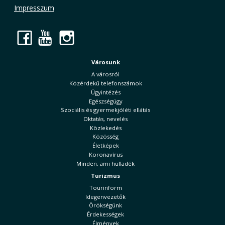
Impresszum
Facebook
YouTube
Instagram
Városunk
A városról
Közérdekű telefonszámok
Ügyintézés
Egészségügy
Szociális és gyermekjóléti ellátás
Oktatás, nevelés
Közlekedés
Közösség
Életképek
Koronavírus
Minden, ami hulladék
Turizmus
Tourinform
Idegenvezetők
Örökségünk
Érdekességek
Élmények