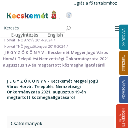
Ugrás
Ugrás a fő tartalomhoz
a
tartalomra
Kecskemét Város Honlapja
Címlap
Városháza
Önkormányzat
Keresés
Nemzetiségi Önkormányzatok
Men
VÁROSUNK
Horvát Települési Nemzetiségi Önkormányzat
E-ügyintézés
English
Felső navigáció
Horvát TNÖ Archív 2014-2024
Horvát TNÖ jegyzőkönyvei 2019-2024
J E G Y Z Ő K Ö N Y V - Kecskemét Megyei Jogú Város
TURIZMUS
Horvát Települési Nemzetiségi Önkormányzata 2021.
augusztus 19-én megtartott közmeghallgatásáról
J E G Y Z Ő K Ö N Y V - Kecskemét Megyei Jogú
VÁROSHÁZA
Város Horvát Települési Nemzetiségi
Önkormányzata 2021. augusztus 19-én
megtartott közmeghallgatásáról
K
E
C
S
K
E
M
É
T
I
Í
R
E
H
K
Csatolmányok