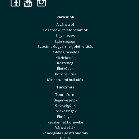
Facebook
YouTube
Instagram
Városunk
A városról
Közérdekű telefonszámok
Ügyintézés
Egészségügy
Szociális és gyermekjóléti ellátás
Oktatás, nevelés
Közlekedés
Közösség
Életképek
Koronavírus
Minden, ami hulladék
Turizmus
Tourinform
Idegenvezetők
Örökségünk
Érdekességek
Élmények
Kecskemét környéke
Városi séták
Vendéglátás, gasztronómia
Szállás