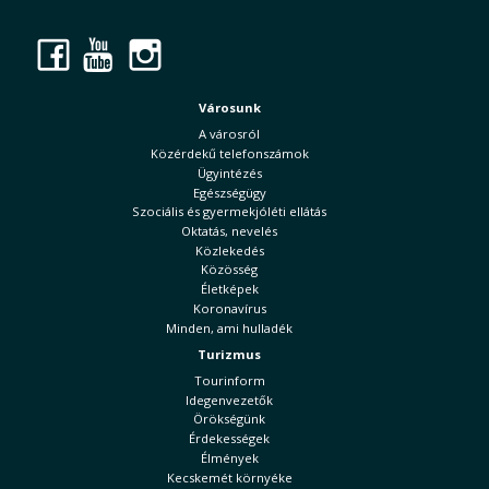
Facebook
YouTube
Instagram
Városunk
A városról
Közérdekű telefonszámok
Ügyintézés
Egészségügy
Szociális és gyermekjóléti ellátás
Oktatás, nevelés
Közlekedés
Közösség
Életképek
Koronavírus
Minden, ami hulladék
Turizmus
Tourinform
Idegenvezetők
Örökségünk
Érdekességek
Élmények
Kecskemét környéke