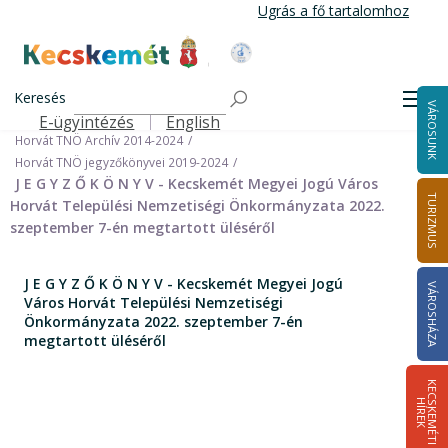
Ugrás
Ugrás a fő tartalomhoz
a
tartalomra
Kecskemét Város Honlapja
Címlap
Városháza
Önkormányzat
Keresés
Nemzetiségi Önkormányzatok
Men
VÁROSUNK
Horvát Települési Nemzetiségi Önkormányzat
E-ügyintézés
English
Felső navigáció
Horvát TNÖ Archív 2014-2024
Horvát TNÖ jegyzőkönyvei 2019-2024
J E G Y Z Ő K Ö N Y V - Kecskemét Megyei Jogú Város
TURIZMUS
Horvát Települési Nemzetiségi Önkormányzata 2022.
szeptember 7-én megtartott üléséről
J E G Y Z Ő K Ö N Y V - Kecskemét Megyei Jogú
VÁROSHÁZA
Város Horvát Települési Nemzetiségi
Önkormányzata 2022. szeptember 7-én
megtartott üléséről
K
E
C
S
K
E
M
É
T
I
Í
R
E
H
K