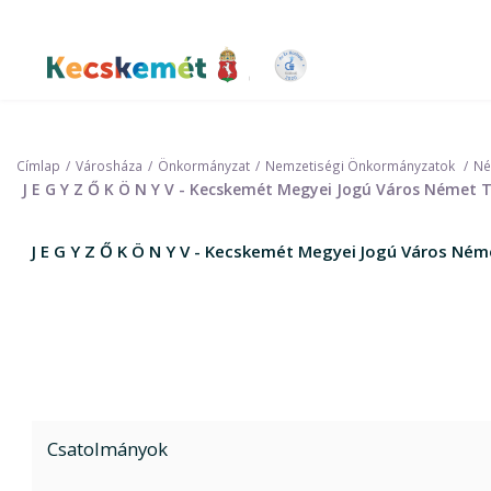
Ugrás
a
tartalomra
Kecskemét Város Honlapja
Címlap
Városháza
Önkormányzat
Nemzetiségi Önkormányzatok
Né
J E G Y Z Ő K Ö N Y V - Kecskemét Megyei Jogú Város Német
J E G Y Z Ő K Ö N Y V - Kecskemét Megyei Jogú Város N
Csatolmányok