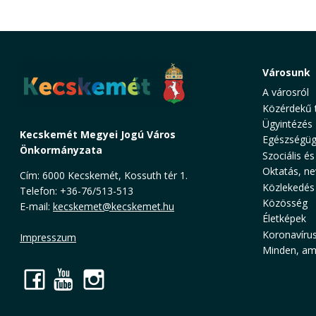
Városunk
A városról
Közérdekű 
Ügyintézés
Kecskemét Megyei Jogú Város
Egészségüg
Önkormányzata
Szociális és
Oktatás, ne
Cím: 6000 Kecskemét, Kossuth tér 1.
Közlekedés
Telefon: +36-76/513-513
Közösség
E-mail:
kecskemet@kecskemet.hu
Életképek
Koronavíru
Impresszum
Minden, ami
Facebook
YouTube
Instagram
Cookie Consent plugin for the EU cookie l