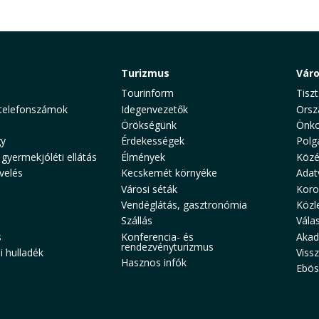
Turizmus
Vár
Tourinform
Tiszt
telefonszámok
Idegenvezetők
Orsz
Örökségünk
Önko
y
Érdekességek
Polg
 gyermekjóléti ellátás
Élmények
Közé
velés
Kecskemét környéke
Adat
Városi séták
Koro
Vendéglátás, gasztronómia
Közl
Szállás
Vála
s
Konferencia- és
Akad
rendezvényturizmus
 hulladék
Viss
Hasznos infók
Ebös
aw