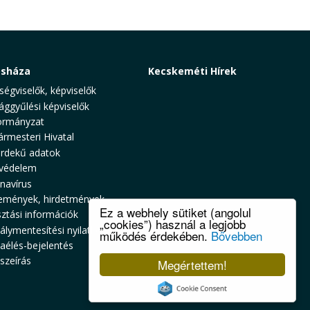
osháza
Kecskeméti Hírek
ségviselők, képviselők
ággyűlési képviselők
rmányzat
ármesteri Hivatal
rdekű adatok
védelem
navírus
emények, hirdetmények
Ez a webhely sütiket (angolul
sztási információk
„cookies”) használ a legjobb
álymentesítési nyilatkozat
működés érdekében.
Bővebben
zaélés-bejelentés
szeírás
Megértettem!