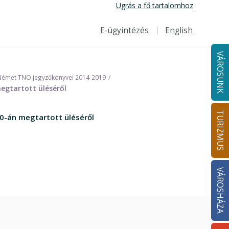
Ugrás a fő tartalomhoz
E-ügyintézés
English
Felső navigáció
VÁROSUNK
Német TNÖ jegyzőkönyvei 2014-2019
egtartott üléséről
TURIZMUS
0-án megtartott üléséről
VÁROSHÁZA