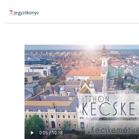
pdf csatolmány:
Jegyzőkönyv