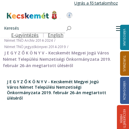
Ugrás
Ugrás a fő tartalomhoz
a
tartalomra
Kecskemét Város Honlapja
Címlap
Városháza
Önkormányzat
Keresés
Nemzetiségi Önkormányzatok
Men
VÁROSUNK
Német Települési Nemzetiségi Önkormányzat
E-ügyintézés
English
Felső navigáció
Német TNÖ Archív 2014-2024
Német TNÖ jegyzőkönyvei 2014-2019
J E G Y Z Ő K Ö N Y V - Kecskemét Megyei Jogú Város
TURIZMUS
Német Települési Nemzetiségi Önkormányzata 2019.
február 26-án megtartott üléséről
J E G Y Z Ő K Ö N Y V - Kecskemét Megyei Jogú
VÁROSHÁZA
Város Német Települési Nemzetiségi
Önkormányzata 2019. február 26-án megtartott
üléséről
K
E
C
S
K
E
M
É
T
I
Í
R
E
H
K