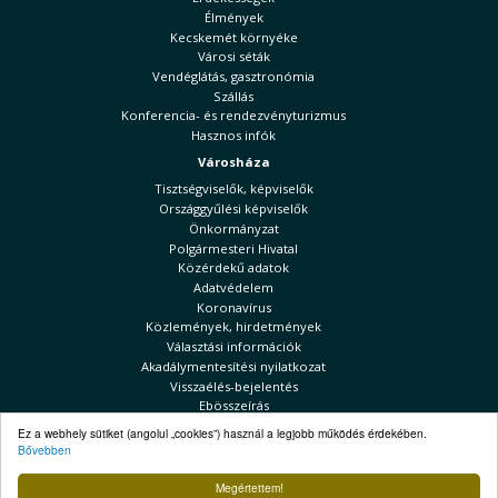
Élmények
Kecskemét környéke
Városi séták
Vendéglátás, gasztronómia
Szállás
Konferencia- és rendezvényturizmus
Hasznos infók
Városháza
Tisztségviselők, képviselők
Országgyűlési képviselők
Önkormányzat
Polgármesteri Hivatal
Közérdekű adatok
Adatvédelem
Koronavírus
Közlemények, hirdetmények
Választási információk
Akadálymentesítési nyilatkozat
Visszaélés-bejelentés
Ebösszeírás
Kecskeméti Hírek
Ez a webhely sütiket (angolul „cookies”) használ a legjobb működés érdekében.
Bővebben
Választási információk
Megértettem!