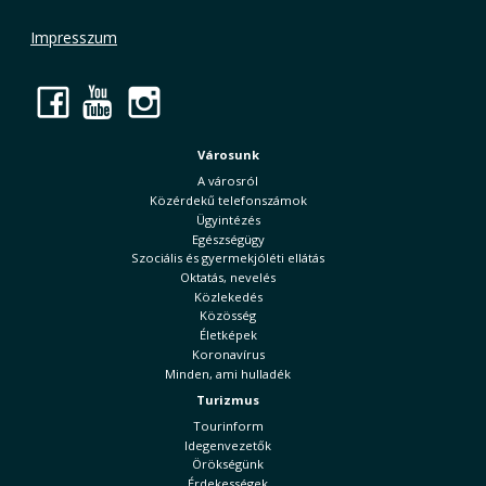
Impresszum
Facebook
YouTube
Instagram
Városunk
A városról
Közérdekű telefonszámok
Ügyintézés
Egészségügy
Szociális és gyermekjóléti ellátás
Oktatás, nevelés
Közlekedés
Közösség
Életképek
Koronavírus
Minden, ami hulladék
Turizmus
Tourinform
Idegenvezetők
Örökségünk
Érdekességek