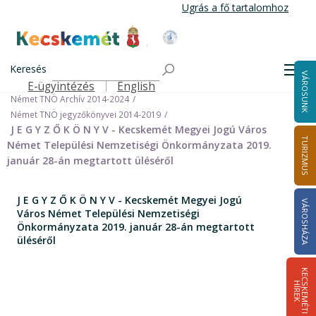
Ugrás
Ugrás a fő tartalomhoz
a
tartalomra
Kecskemét Város Honlapja
Címlap
Városháza
Önkormányzat
Keresés
Nemzetiségi Önkormányzatok
Men
VÁROSUNK
Német Települési Nemzetiségi Önkormányzat
E-ügyintézés
English
Felső navigáció
Német TNÖ Archív 2014-2024
Német TNÖ jegyzőkönyvei 2014-2019
J E G Y Z Ő K Ö N Y V - Kecskemét Megyei Jogú Város
TURIZMUS
Német Települési Nemzetiségi Önkormányzata 2019.
január 28-án megtartott üléséről
J E G Y Z Ő K Ö N Y V - Kecskemét Megyei Jogú
VÁROSHÁZA
Város Német Települési Nemzetiségi
Önkormányzata 2019. január 28-án megtartott
üléséről
K
E
C
S
K
E
M
É
T
I
Í
R
E
H
K