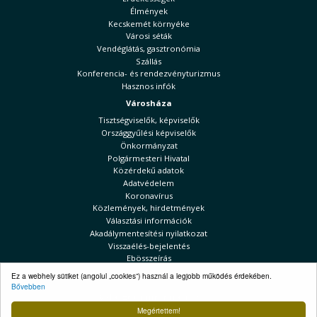
Élmények
Kecskemét környéke
Városi séták
Vendéglátás, gasztronómia
Szállás
Konferencia- és rendezvényturizmus
Hasznos infók
Városháza
Tisztségviselők, képviselők
Országgyűlési képviselők
Önkormányzat
Polgármesteri Hivatal
Közérdekű adatok
Adatvédelem
Koronavírus
Közlemények, hirdetmények
Választási információk
Akadálymentesítési nyilatkozat
Visszaélés-bejelentés
Ebösszeírás
Kecskeméti Hírek
Ez a webhely sütiket (angolul „cookies”) használ a legjobb működés érdekében.
Bővebben
Választási információk
Megértettem!