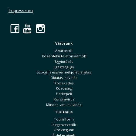
Impresszum
Facebook
YouTube
Instagram
Városunk
A városról
Közérdekű telefonszámok
Ügyintézés
Egészségügy
Szociális és gyermekjóléti ellátás
Oktatás, nevelés
Közlekedés
Közösség
Életképek
Koronavírus
Minden, ami hulladék
Turizmus
Tourinform
Idegenvezetők
Örökségünk
Érdekességek