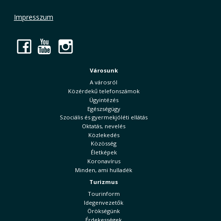
Impresszum
Facebook
YouTube
Instagram
Városunk
A városról
Közérdekű telefonszámok
Ügyintézés
Egészségügy
Szociális és gyermekjóléti ellátás
Oktatás, nevelés
Közlekedés
Közösség
Életképek
Koronavírus
Minden, ami hulladék
Turizmus
Tourinform
Idegenvezetők
Örökségünk
Érdekességek