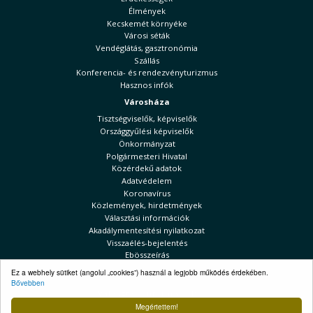
Élmények
Kecskemét környéke
Városi séták
Vendéglátás, gasztronómia
Szállás
Konferencia- és rendezvényturizmus
Hasznos infók
Városháza
Tisztségviselők, képviselők
Országgyűlési képviselők
Önkormányzat
Polgármesteri Hivatal
Közérdekű adatok
Adatvédelem
Koronavírus
Közlemények, hirdetmények
Választási információk
Akadálymentesítési nyilatkozat
Visszaélés-bejelentés
Ebösszeírás
Kecskeméti Hírek
Ez a webhely sütiket (angolul „cookies”) használ a legjobb működés érdekében.
Bővebben
Választási információk
Megértettem!