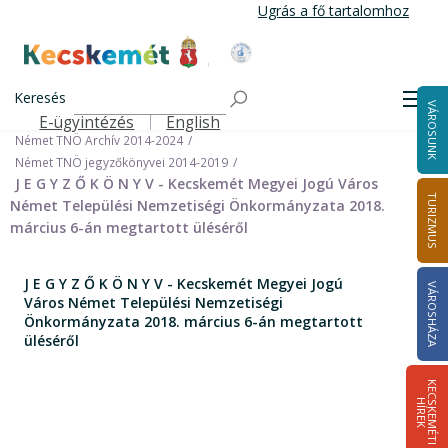
Ugrás
Ugrás a fő tartalomhoz
a
tartalomra
Kecskemét Város Honlapja
Címlap
Városháza
Önkormányzat
Keresés
Nemzetiségi Önkormányzatok
Men
VÁROSUNK
Német Települési Nemzetiségi Önkormányzat
E-ügyintézés
English
Felső navigáció
Német TNÖ Archív 2014-2024
Német TNÖ jegyzőkönyvei 2014-2019
J E G Y Z Ő K Ö N Y V - Kecskemét Megyei Jogú Város
TURIZMUS
Német Települési Nemzetiségi Önkormányzata 2018.
március 6-án megtartott üléséről
J E G Y Z Ő K Ö N Y V - Kecskemét Megyei Jogú
VÁROSHÁZA
Város Német Települési Nemzetiségi
Önkormányzata 2018. március 6-án megtartott
üléséről
K
E
C
S
K
E
M
É
T
I
Í
R
E
H
K