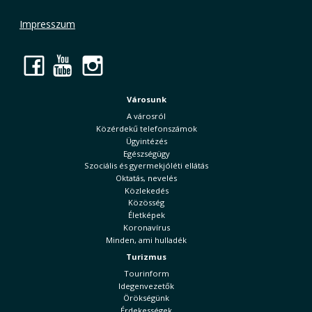
Impresszum
Facebook
YouTube
Instagram
Városunk
A városról
Közérdekű telefonszámok
Ügyintézés
Egészségügy
Szociális és gyermekjóléti ellátás
Oktatás, nevelés
Közlekedés
Közösség
Életképek
Koronavírus
Minden, ami hulladék
Turizmus
Tourinform
Idegenvezetők
Örökségünk
Érdekességek