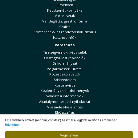
Élmények
Kecskemét környéke
Városi séták
Vendéglátás, gasztronómia
Szállás
Konferencia- és rendezvényturizmus
Hasznos infók
Városháza
Tisztségviselők, képviselők
Országgyűlési képviselők
Önkormányzat
Polgármesteri Hivatal
Közérdekű adatok
Adatvédelem
Koronavírus
Közlemények, hirdetmények
Választási információk
Akadálymentesítési nyilatkozat
Visszaélés-bejelentés
Ebösszeírás
Kecskeméti Hírek
Ez a webhely sütiket (angolul „cookies”) használ a legjobb működés érdekében.
Bővebben
Választási információk
Megértettem!