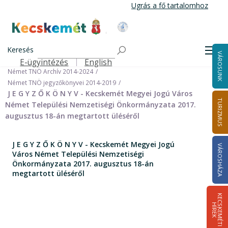
Ugrás
Ugrás a fő tartalomhoz
a
tartalomra
Kecskemét Város Honlapja
Címlap
Városháza
Önkormányzat
Keresés
Nemzetiségi Önkormányzatok
Men
VÁROSUNK
Német Települési Nemzetiségi Önkormányzat
E-ügyintézés
English
Felső navigáció
Német TNÖ Archív 2014-2024
Német TNÖ jegyzőkönyvei 2014-2019
J E G Y Z Ő K Ö N Y V - Kecskemét Megyei Jogú Város
TURIZMUS
Német Települési Nemzetiségi Önkormányzata 2017.
augusztus 18-án megtartott üléséről
J E G Y Z Ő K Ö N Y V - Kecskemét Megyei Jogú
VÁROSHÁZA
Város Német Települési Nemzetiségi
Önkormányzata 2017. augusztus 18-án
megtartott üléséről
K
E
C
S
K
E
M
É
T
I
Í
R
E
H
K