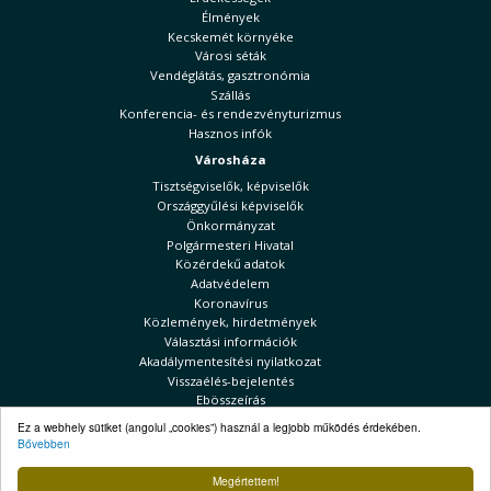
Élmények
Kecskemét környéke
Városi séták
Vendéglátás, gasztronómia
Szállás
Konferencia- és rendezvényturizmus
Hasznos infók
Városháza
Tisztségviselők, képviselők
Országgyűlési képviselők
Önkormányzat
Polgármesteri Hivatal
Közérdekű adatok
Adatvédelem
Koronavírus
Közlemények, hirdetmények
Választási információk
Akadálymentesítési nyilatkozat
Visszaélés-bejelentés
Ebösszeírás
Kecskeméti Hírek
Ez a webhely sütiket (angolul „cookies”) használ a legjobb működés érdekében.
Bővebben
Választási információk
Megértettem!