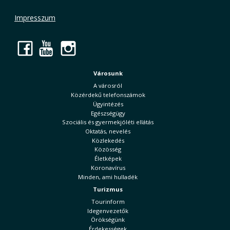
Impresszum
Facebook
YouTube
Instagram
Városunk
A városról
Közérdekű telefonszámok
Ügyintézés
Egészségügy
Szociális és gyermekjóléti ellátás
Oktatás, nevelés
Közlekedés
Közösség
Életképek
Koronavírus
Minden, ami hulladék
Turizmus
Tourinform
Idegenvezetők
Örökségünk
Érdekességek