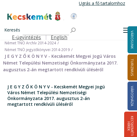
Ugrás
Ugrás a fő tartalomhoz
a
tartalomra
Kecskemét Város Honlapja
Címlap
Városháza
Önkormányzat
Keresés
Nemzetiségi Önkormányzatok
Men
VÁROSUNK
Német Települési Nemzetiségi Önkormányzat
E-ügyintézés
English
Felső navigáció
Német TNÖ Archív 2014-2024
Német TNÖ jegyzőkönyvei 2014-2019
J E G Y Z Ő K Ö N Y V - Kecskemét Megyei Jogú Város
TURIZMUS
Német Települési Nemzetiségi Önkormányzata 2017.
augusztus 2-án megtartott rendkívüli üléséről
J E G Y Z Ő K Ö N Y V - Kecskemét Megyei Jogú
VÁROSHÁZA
Város Német Települési Nemzetiségi
Önkormányzata 2017. augusztus 2-án
megtartott rendkívüli üléséről
K
E
C
S
K
E
M
É
T
I
Í
R
E
H
K