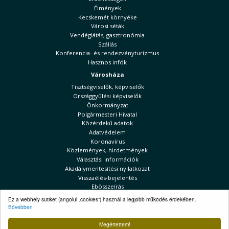
Élmények
Kecskemét környéke
Városi séták
Vendéglátás, gasztronómia
Szállás
Konferencia- és rendezvényturizmus
Hasznos infók
Városháza
Tisztségviselők, képviselők
Országgyűlési képviselők
Önkormányzat
Polgármesteri Hivatal
Közérdekű adatok
Adatvédelem
Koronavírus
Közlemények, hirdetmények
Választási információk
Akadálymentesítési nyilatkozat
Visszaélés-bejelentés
Ebösszeírás
Kecskeméti Hírek
Ez a webhely sütiket (angolul „cookies”) használ a legjobb működés érdekében.
Bővebben
Választási információk
Megértettem!