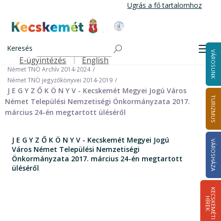
Ugrás
Ugrás a fő tartalomhoz
a
tartalomra
Kecskemét Város Honlapja
Címlap
Városháza
Önkormányzat
Keresés
Nemzetiségi Önkormányzatok
Men
VÁROSUNK
Német Települési Nemzetiségi Önkormányzat
E-ügyintézés
English
Felső navigáció
Német TNÖ Archív 2014-2024
Német TNÖ jegyzőkönyvei 2014-2019
J E G Y Z Ő K Ö N Y V - Kecskemét Megyei Jogú Város
TURIZMUS
Német Települési Nemzetiségi Önkormányzata 2017.
március 24-én megtartott üléséről
J E G Y Z Ő K Ö N Y V - Kecskemét Megyei Jogú
VÁROSHÁZA
Város Német Települési Nemzetiségi
Önkormányzata 2017. március 24-én megtartott
üléséről
K
E
C
S
K
E
M
É
T
I
Í
R
E
H
K