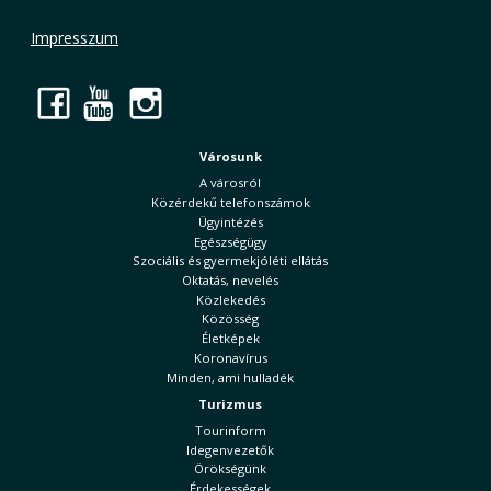
Impresszum
Facebook
YouTube
Instagram
Városunk
A városról
Közérdekű telefonszámok
Ügyintézés
Egészségügy
Szociális és gyermekjóléti ellátás
Oktatás, nevelés
Közlekedés
Közösség
Életképek
Koronavírus
Minden, ami hulladék
Turizmus
Tourinform
Idegenvezetők
Örökségünk
Érdekességek