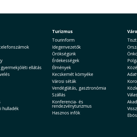
Turizmus
Vár
Tourinform
Tiszt
telefonszámok
Idegenvezetők
Orsz
Örökségünk
Önko
y
Érdekességek
Polg
 gyermekjóléti ellátás
Élmények
Közé
velés
Kecskemét környéke
Adat
Városi séták
Koro
Vendéglátás, gasztronómia
Közl
Szállás
Vála
s
Konferencia- és
Akad
rendezvényturizmus
 hulladék
Viss
Hasznos infók
Ebös
aw