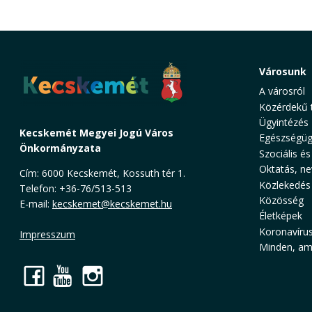
Városunk
A városról
Közérdekű 
Ügyintézés
Kecskemét Megyei Jogú Város
Egészségüg
Önkormányzata
Szociális és
Oktatás, ne
Cím: 6000 Kecskemét, Kossuth tér 1.
Közlekedés
Telefon: +36-76/513-513
Közösség
E-mail:
kecskemet@kecskemet.hu
Életképek
Koronavíru
Impresszum
Minden, ami
Facebook
YouTube
Instagram
Cookie Consent plugin for the EU cookie l