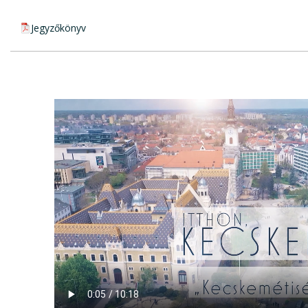
pdf csatolmány:
Jegyzőkönyv