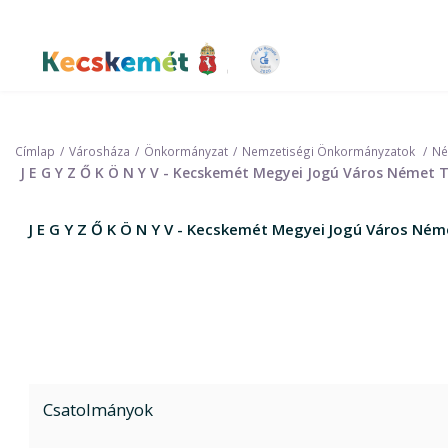
Ugrás
a
tartalomra
Kecskemét Város Honlapja
Címlap
Városháza
Önkormányzat
Nemzetiségi Önkormányzatok
Né
J E G Y Z Ő K Ö N Y V - Kecskemét Megyei Jogú Város Német
J E G Y Z Ő K Ö N Y V - Kecskemét Megyei Jogú Város Né
Csatolmányok