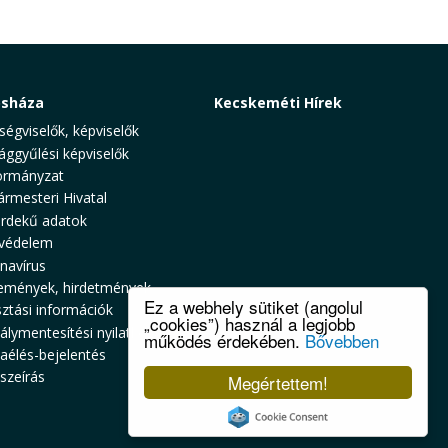
osháza
Kecskeméti Hírek
ségviselők, képviselők
ággyűlési képviselők
rmányzat
ármesteri Hivatal
rdekű adatok
védelem
navírus
emények, hirdetmények
Ez a webhely sütiket (angolul
sztási információk
„cookies”) használ a legjobb
álymentesítési nyilatkozat
működés érdekében.
Bővebben
zaélés-bejelentés
szeírás
Megértettem!