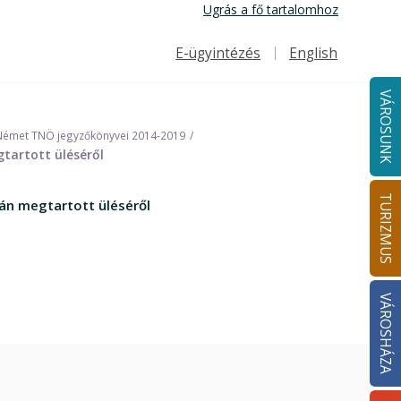
Ugrás a fő tartalomhoz
E-ügyintézés
English
Felső navigáció
VÁROSUNK
Német TNÖ jegyzőkönyvei 2014-2019
tartott üléséről
TURIZMUS
án megtartott üléséről
VÁROSHÁZA