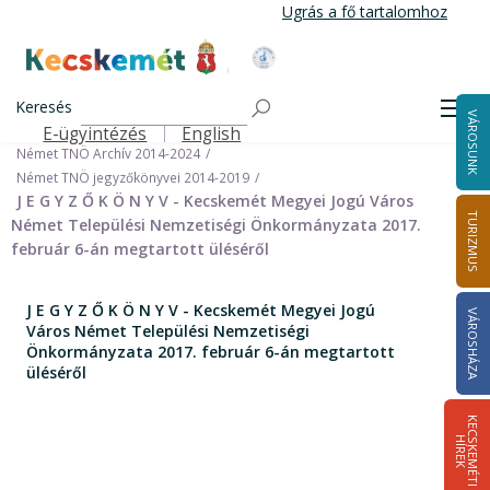
Ugrás
Ugrás a fő tartalomhoz
a
tartalomra
Kecskemét Város Honlapja
Címlap
Városháza
Önkormányzat
Keresés
Nemzetiségi Önkormányzatok
Men
VÁROSUNK
Német Települési Nemzetiségi Önkormányzat
E-ügyintézés
English
Felső navigáció
Német TNÖ Archív 2014-2024
Német TNÖ jegyzőkönyvei 2014-2019
J E G Y Z Ő K Ö N Y V - Kecskemét Megyei Jogú Város
TURIZMUS
Német Települési Nemzetiségi Önkormányzata 2017.
február 6-án megtartott üléséről
J E G Y Z Ő K Ö N Y V - Kecskemét Megyei Jogú
VÁROSHÁZA
Város Német Települési Nemzetiségi
Önkormányzata 2017. február 6-án megtartott
üléséről
K
E
C
S
K
E
M
É
T
I
Í
R
E
H
K