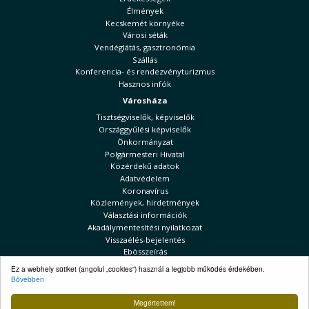
Élmények
Kecskemét környéke
Városi séták
Vendéglátás, gasztronómia
Szállás
Konferencia- és rendezvényturizmus
Hasznos infók
Városháza
Tisztségviselők, képviselők
Országgyűlési képviselők
Önkormányzat
Polgármesteri Hivatal
Közérdekű adatok
Adatvédelem
Koronavírus
Közlemények, hirdetmények
Választási információk
Akadálymentesítési nyilatkozat
Visszaélés-bejelentés
Ebösszeírás
Kecskeméti Hírek
Ez a webhely sütiket (angolul „cookies”) használ a legjobb működés érdekében.
Bővebben
Választási információk
Megértettem!