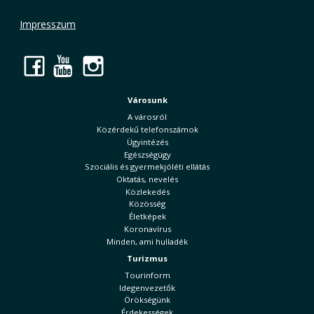
Impresszum
Facebook
YouTube
Instagram
Városunk
A városról
Közérdekű telefonszámok
Ügyintézés
Egészségügy
Szociális és gyermekjóléti ellátás
Oktatás, nevelés
Közlekedés
Közösség
Életképek
Koronavírus
Minden, ami hulladék
Turizmus
Tourinform
Idegenvezetők
Örökségünk
Érdekességek