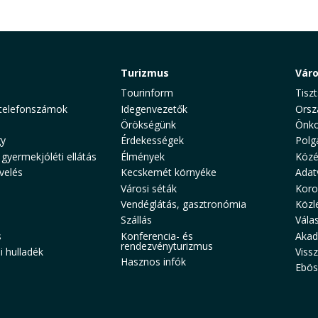
Turizmus
Vár
Tourinform
Tiszt
telefonszámok
Idegenvezetők
Orsz
Örökségünk
Önko
y
Érdekességek
Polg
 gyermekjóléti ellátás
Élmények
Közé
velés
Kecskemét környéke
Adat
Városi séták
Koro
Vendéglátás, gasztronómia
Közl
Szállás
Vála
s
Konferencia- és
Akad
rendezvényturizmus
 hulladék
Viss
Hasznos infók
Ebös
aw