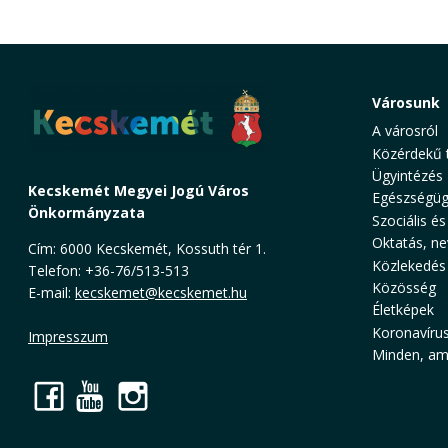
Városunk
A városról
Közérdekű 
Ügyintézés
Kecskemét Megyei Jogú Város
Egészségüg
Önkormányzata
Szociális és
Oktatás, ne
Cím: 6000 Kecskemét, Kossuth tér 1.
Közlekedés
Telefon: +36-76/513-513
Közösség
E-mail:
kecskemet@kecskemet.hu
Életképek
Koronavíru
Impresszum
Minden, ami
Facebook
YouTube
Instagram
Cookie Consent plugin for the EU cookie l