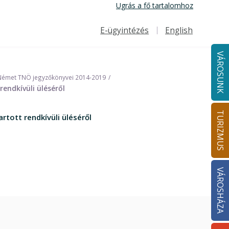
Ugrás a fő tartalomhoz
E-ügyintézés
English
Felső navigáció
VÁROSUNK
Német TNÖ jegyzőkönyvei 2014-2019
ndkívüli üléséről
TURIZMUS
ott rendkívüli üléséről
VÁROSHÁZA