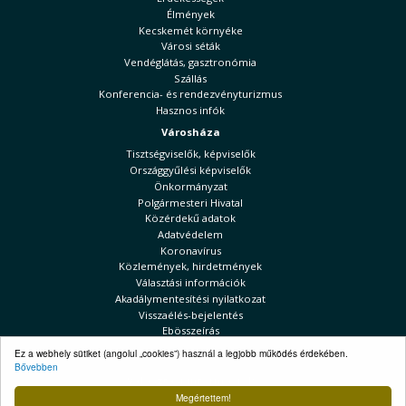
Élmények
Kecskemét környéke
Városi séták
Vendéglátás, gasztronómia
Szállás
Konferencia- és rendezvényturizmus
Hasznos infók
Városháza
Tisztségviselők, képviselők
Országgyűlési képviselők
Önkormányzat
Polgármesteri Hivatal
Közérdekű adatok
Adatvédelem
Koronavírus
Közlemények, hirdetmények
Választási információk
Akadálymentesítési nyilatkozat
Visszaélés-bejelentés
Ebösszeírás
Kecskeméti Hírek
Ez a webhely sütiket (angolul „cookies”) használ a legjobb működés érdekében.
Bővebben
Választási információk
Megértettem!