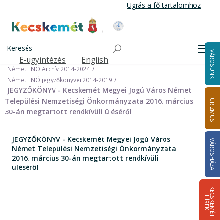
Ugrás
Ugrás a fő tartalomhoz
a
tartalomra
Kecskemét Város Honlapja
Címlap
Városháza
Önkormányzat
Keresés
Nemzetiségi Önkormányzatok
Men
VÁROSUNK
Német Települési Nemzetiségi Önkormányzat
E-ügyintézés
English
Felső navigáció
Német TNÖ Archív 2014-2024
Német TNÖ jegyzőkönyvei 2014-2019
JEGYZŐKÖNYV - Kecskemét Megyei Jogú Város Német
TURIZMUS
Települési Nemzetiségi Önkormányzata 2016. március
30-án megtartott rendkívüli üléséről
JEGYZŐKÖNYV - Kecskemét Megyei Jogú Város
VÁROSHÁZA
Német Települési Nemzetiségi Önkormányzata
2016. március 30-án megtartott rendkívüli
üléséről
K
E
C
S
K
E
M
É
T
I
Í
R
E
H
K