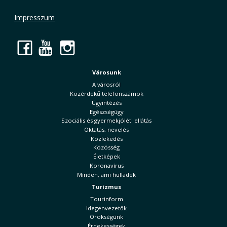
Impresszum
Facebook
YouTube
Instagram
Városunk
A városról
Közérdekű telefonszámok
Ügyintézés
Egészségügy
Szociális és gyermekjóléti ellátás
Oktatás, nevelés
Közlekedés
Közösség
Életképek
Koronavírus
Minden, ami hulladék
Turizmus
Tourinform
Idegenvezetők
Örökségünk
Érdekességek