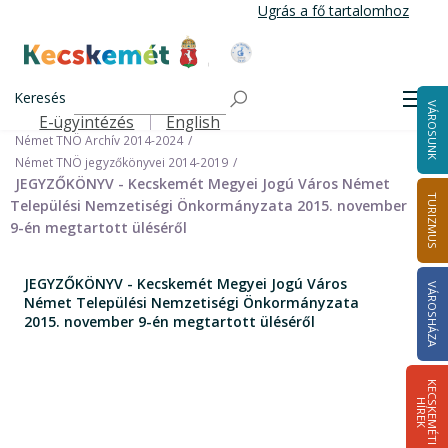
Ugrás
Ugrás a fő tartalomhoz
a
tartalomra
Kecskemét Város Honlapja
Címlap
Városháza
Önkormányzat
Keresés
Nemzetiségi Önkormányzatok
Men
VÁROSUNK
Német Települési Nemzetiségi Önkormányzat
E-ügyintézés
English
Felső navigáció
Német TNÖ Archív 2014-2024
Német TNÖ jegyzőkönyvei 2014-2019
JEGYZŐKÖNYV - Kecskemét Megyei Jogú Város Német
TURIZMUS
Települési Nemzetiségi Önkormányzata 2015. november
9-én megtartott üléséről
JEGYZŐKÖNYV - Kecskemét Megyei Jogú Város
VÁROSHÁZA
Német Települési Nemzetiségi Önkormányzata
2015. november 9-én megtartott üléséről
K
E
C
S
K
E
M
É
T
I
Í
R
E
H
K