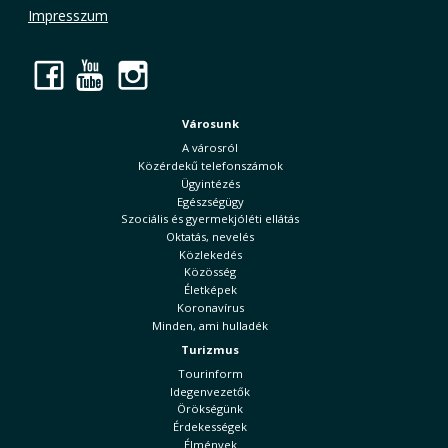
Impresszum
Facebook
YouTube
Instagram
Városunk
A városról
Közérdekű telefonszámok
Ügyintézés
Egészségügy
Szociális és gyermekjóléti ellátás
Oktatás, nevelés
Közlekedés
Közösség
Életképek
Koronavírus
Minden, ami hulladék
Turizmus
Tourinform
Idegenvezetők
Örökségünk
Érdekességek
Élmények