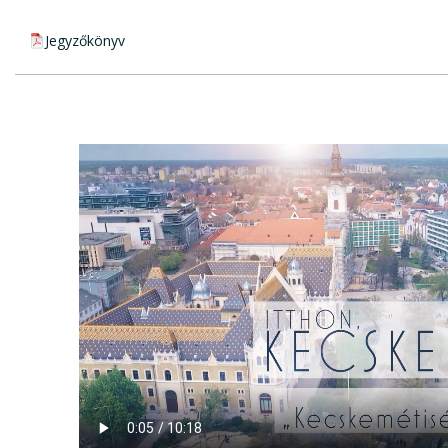
pdf csatolmány:
Jegyzőkönyv