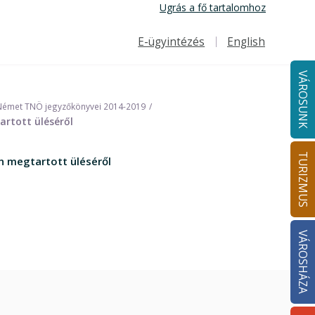
Ugrás a fő tartalomhoz
E-ügyintézés
English
Felső navigáció
VÁROSUNK
Német TNÖ jegyzőkönyvei 2014-2019
rtott üléséről
TURIZMUS
 megtartott üléséről
VÁROSHÁZA