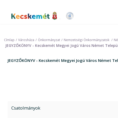
Ugrás
a
tartalomra
Kecskemét Város Honlapja
Címlap
Városháza
Önkormányzat
Nemzetiségi Önkormányzatok
Né
JEGYZŐKÖNYV - Kecskemét Megyei Jogú Város Német Települ
JEGYZŐKÖNYV - Kecskemét Megyei Jogú Város Német Tel
Csatolmányok