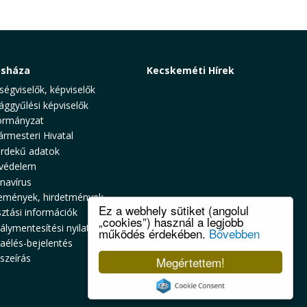
osháza
Kecskeméti Hírek
ségviselők, képviselők
ággyűlési képviselők
rmányzat
ármesteri Hivatal
rdekű adatok
védelem
navírus
emények, hirdetmények
Ez a webhely sütiket (angolul
sztási információk
„cookies”) használ a legjobb
álymentesítési nyilatkozat
működés érdekében.
Bővebben
zaélés-bejelentés
szeírás
Megértettem!