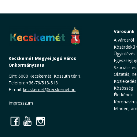
Városunk
A városról
Közérdekű 
Ügyintézés
Kecskemét Megyei Jogú Város
Egészségüg
Önkormányzata
Szociális és
Oktatás, ne
Cím: 6000 Kecskemét, Kossuth tér 1.
Közlekedés
Telefon: +36-76/513-513
Közösség
E-mail:
kecskemet@kecskemet.hu
Életképek
Koronavíru
Impresszum
Minden, ami
Facebook
YouTube
Instagram
Cookie Consent plugin for the EU cookie l