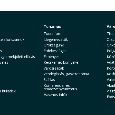
Turizmus
Vár
Tourinform
Tiszt
telefonszámok
Idegenvezetők
Orsz
Örökségünk
Önko
y
Érdekességek
Polg
 gyermekjóléti ellátás
Élmények
Közé
velés
Kecskemét környéke
Adat
Városi séták
Koro
Vendéglátás, gasztronómia
Közl
Szállás
Vála
s
Konferencia- és
Akad
rendezvényturizmus
 hulladék
Viss
Hasznos infók
Ebös
aw