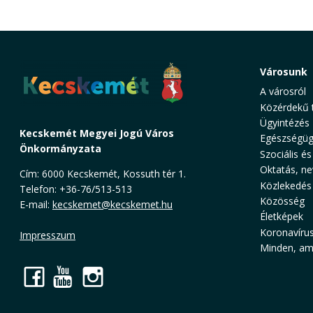
Városunk
A városról
Közérdekű 
Ügyintézés
Kecskemét Megyei Jogú Város
Egészségüg
Önkormányzata
Szociális és
Oktatás, ne
Cím: 6000 Kecskemét, Kossuth tér 1.
Közlekedés
Telefon: +36-76/513-513
Közösség
E-mail:
kecskemet@kecskemet.hu
Életképek
Koronavíru
Impresszum
Minden, ami
Facebook
YouTube
Instagram
Cookie Consent plugin for the EU cookie l