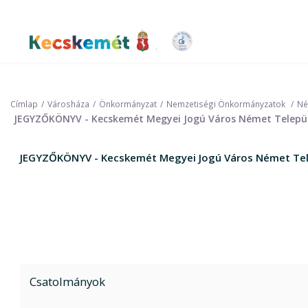
Ugrás
a
tartalomra
Kecskemét Város Honlapja
Címlap
Városháza
Önkormányzat
Nemzetiségi Önkormányzatok
Né
JEGYZŐKÖNYV - Kecskemét Megyei Jogú Város Német Települé
JEGYZŐKÖNYV - Kecskemét Megyei Jogú Város Német Tele
Csatolmányok