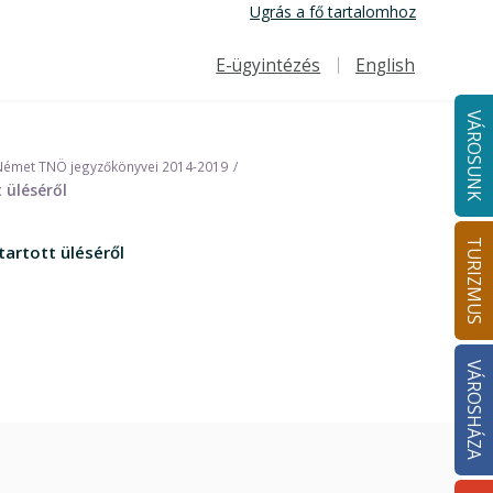
Ugrás a fő tartalomhoz
E-ügyintézés
English
Felső navigáció
VÁROSUNK
Német TNÖ jegyzőkönyvei 2014-2019
 üléséről
TURIZMUS
artott üléséről
VÁROSHÁZA