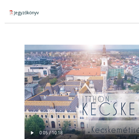
pdf csatolmány:
Jegyzőkönyv