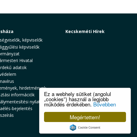
osháza
Kecskeméti Hírek
ségviselők, képviselők
ággyűlési képviselők
rmányzat
ármesteri Hivatal
rdekű adatok
védelem
navírus
emények, hirdetmények
Ez a webhely sütiket (angolul
sztási információk
„cookies”) használ a legjobb
álymentesítési nyilatkozat
működés érdekében.
Bővebben
zaélés-bejelentés
szeírás
Megértettem!