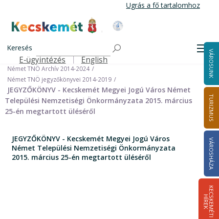
Ugrás
Ugrás a fő tartalomhoz
a
tartalomra
Kecskemét Város Honlapja
Címlap
Városháza
Önkormányzat
Keresés
Nemzetiségi Önkormányzatok
Men
VÁROSUNK
Német Települési Nemzetiségi Önkormányzat
E-ügyintézés
English
Felső navigáció
Német TNÖ Archív 2014-2024
Német TNÖ jegyzőkönyvei 2014-2019
JEGYZŐKÖNYV - Kecskemét Megyei Jogú Város Német
TURIZMUS
Települési Nemzetiségi Önkormányzata 2015. március
25-én megtartott üléséről
JEGYZŐKÖNYV - Kecskemét Megyei Jogú Város
VÁROSHÁZA
Német Települési Nemzetiségi Önkormányzata
2015. március 25-én megtartott üléséről
K
E
C
S
K
E
M
É
T
I
Í
R
E
H
K