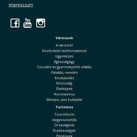
Impresszum
Facebook
YouTube
Instagram
Városunk
A városról
Közérdekű telefonszámok
Ügyintézés
Egészségügy
Szociális és gyermekjóléti ellátás
Oktatás, nevelés
Közlekedés
Közösség
Életképek
Koronavírus
Minden, ami hulladék
Turizmus
Tourinform
Idegenvezetők
Örökségünk
Érdekességek
Élmények