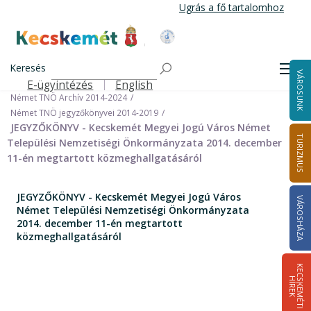
Ugrás
Ugrás a fő tartalomhoz
a
tartalomra
Kecskemét Város Honlapja
Címlap
Városháza
Önkormányzat
Keresés
Nemzetiségi Önkormányzatok
Men
VÁROSUNK
Német Települési Nemzetiségi Önkormányzat
E-ügyintézés
English
Felső navigáció
Német TNÖ Archív 2014-2024
Német TNÖ jegyzőkönyvei 2014-2019
JEGYZŐKÖNYV - Kecskemét Megyei Jogú Város Német
TURIZMUS
Települési Nemzetiségi Önkormányzata 2014. december
11-én megtartott közmeghallgatásáról
JEGYZŐKÖNYV - Kecskemét Megyei Jogú Város
VÁROSHÁZA
Német Települési Nemzetiségi Önkormányzata
2014. december 11-én megtartott
közmeghallgatásáról
K
E
C
S
K
E
M
É
T
I
Í
R
E
H
K