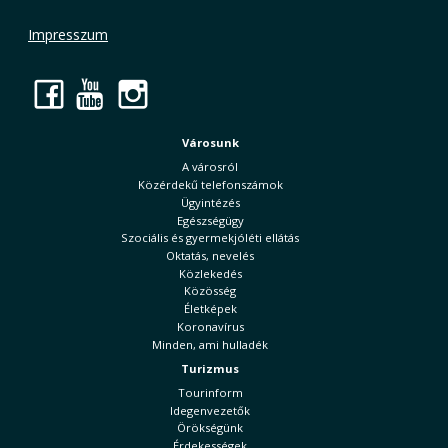
Impresszum
Facebook
YouTube
Instagram
Városunk
A városról
Közérdekű telefonszámok
Ügyintézés
Egészségügy
Szociális és gyermekjóléti ellátás
Oktatás, nevelés
Közlekedés
Közösség
Életképek
Koronavírus
Minden, ami hulladék
Turizmus
Tourinform
Idegenvezetők
Örökségünk
Érdekességek