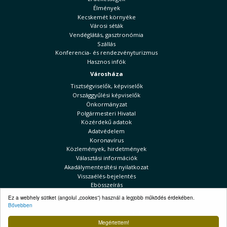
Élmények
Kecskemét környéke
Városi séták
Vendéglátás, gasztronómia
Szállás
Konferencia- és rendezvényturizmus
Hasznos infók
Városháza
Tisztségviselők, képviselők
Országgyűlési képviselők
Önkormányzat
Polgármesteri Hivatal
Közérdekű adatok
Adatvédelem
Koronavírus
Közlemények, hirdetmények
Választási információk
Akadálymentesítési nyilatkozat
Visszaélés-bejelentés
Ebösszeírás
Kecskeméti Hírek
Ez a webhely sütiket (angolul „cookies”) használ a legjobb működés érdekében.
Bővebben
Választási információk
Megértettem!