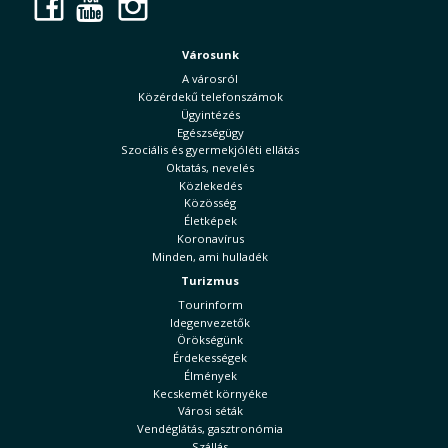
Facebook
YouTube
Instagram
Városunk
A városról
Közérdekű telefonszámok
Ügyintézés
Egészségügy
Szociális és gyermekjóléti ellátás
Oktatás, nevelés
Közlekedés
Közösség
Életképek
Koronavírus
Minden, ami hulladék
Turizmus
Tourinform
Idegenvezetők
Örökségünk
Érdekességek
Élmények
Kecskemét környéke
Városi séták
Vendéglátás, gasztronómia
Szállás