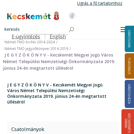
Ugrás
Ugrás a fő tartalomhoz
a
tartalomra
Kecskemét Város Honlapja
Címlap
Városháza
Önkormányzat
Keresés
Nemzetiségi Önkormányzatok
Men
VÁROSUNK
Német Települési Nemzetiségi Önkormányzat
E-ügyintézés
English
Felső navigáció
Német TNÖ Archív 2014-2024
Német TNÖ jegyzőkönyvei 2014-2019
J E G Y Z Ö K Ö N Y V - Kecskemét Megyei Jogú Város
TURIZMUS
Német Települési Nemzetiségi Önkormányzata 2019.
június 24-én megtartott ülléséröl
J E G Y Z Ö K Ö N Y V - Kecskemét Megyei Jogú
VÁROSHÁZA
Város Német Települési Nemzetiségi
Önkormányzata 2019. június 24-én megtartott
ülléséröl
K
E
C
S
K
E
M
É
T
I
Í
R
E
H
K
Csatolmányok