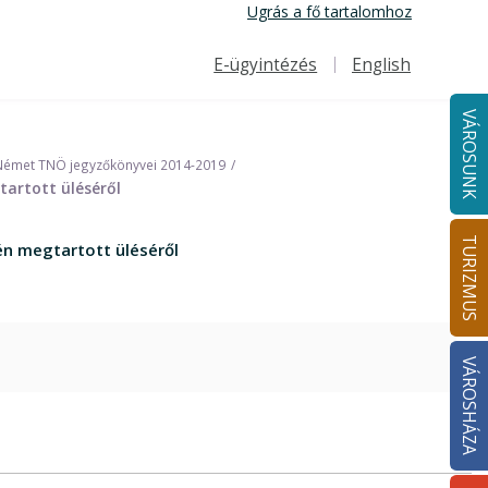
Ugrás a fő tartalomhoz
E-ügyintézés
English
Felső navigáció
VÁROSUNK
Német TNÖ jegyzőkönyvei 2014-2019
tartott üléséről
TURIZMUS
én megtartott üléséről
VÁROSHÁZA