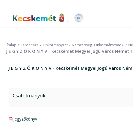
Ugrás
a
tartalomra
Kecskemét Város Honlapja
Címlap
Városháza
Önkormányzat
Nemzetiségi Önkormányzatok
Né
J E G Y Z Ő K Ö N Y V - Kecskemét Megyei Jogú Város Német 
J E G Y Z Ő K Ö N Y V - Kecskemét Megyei Jogú Város Né
Csatolmányok
pdf csatolmány:
Jegyzőkönyv