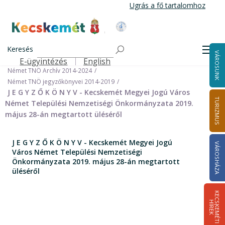
Ugrás
Ugrás a fő tartalomhoz
a
tartalomra
Kecskemét Város Honlapja
Címlap
Városháza
Önkormányzat
Keresés
Nemzetiségi Önkormányzatok
Men
VÁROSUNK
Német Települési Nemzetiségi Önkormányzat
E-ügyintézés
English
Felső navigáció
Német TNÖ Archív 2014-2024
Német TNÖ jegyzőkönyvei 2014-2019
J E G Y Z Ő K Ö N Y V - Kecskemét Megyei Jogú Város
TURIZMUS
Német Települési Nemzetiségi Önkormányzata 2019.
május 28-án megtartott üléséről
J E G Y Z Ő K Ö N Y V - Kecskemét Megyei Jogú
VÁROSHÁZA
Város Német Települési Nemzetiségi
Önkormányzata 2019. május 28-án megtartott
üléséről
K
E
C
S
K
E
M
É
T
I
Í
R
E
H
K