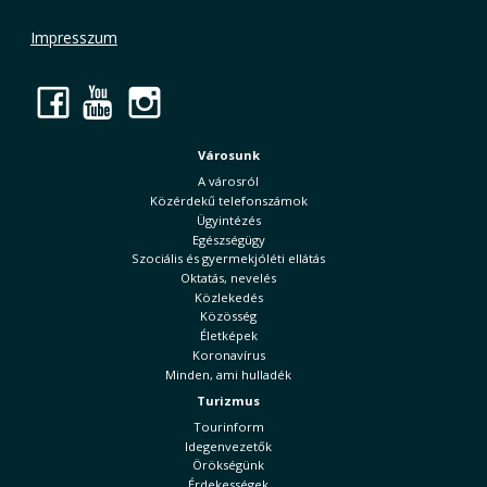
Impresszum
Facebook
YouTube
Instagram
Városunk
A városról
Közérdekű telefonszámok
Ügyintézés
Egészségügy
Szociális és gyermekjóléti ellátás
Oktatás, nevelés
Közlekedés
Közösség
Életképek
Koronavírus
Minden, ami hulladék
Turizmus
Tourinform
Idegenvezetők
Örökségünk
Érdekességek