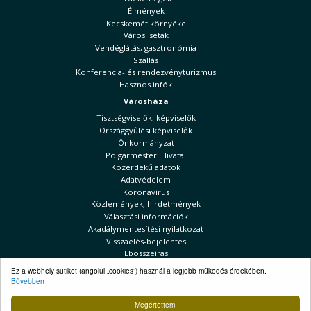
Élmények
Kecskemét környéke
Városi séták
Vendéglátás, gasztronómia
Szállás
Konferencia- és rendezvényturizmus
Hasznos infók
Városháza
Tisztségviselők, képviselők
Országgyűlési képviselők
Önkormányzat
Polgármesteri Hivatal
Közérdekű adatok
Adatvédelem
Koronavírus
Közlemények, hirdetmények
Választási információk
Akadálymentesítési nyilatkozat
Visszaélés-bejelentés
Ebösszeírás
Kecskeméti Hírek
Ez a webhely sütiket (angolul „cookies”) használ a legjobb működés érdekében.
Bővebben
Választási információk
Megértettem!