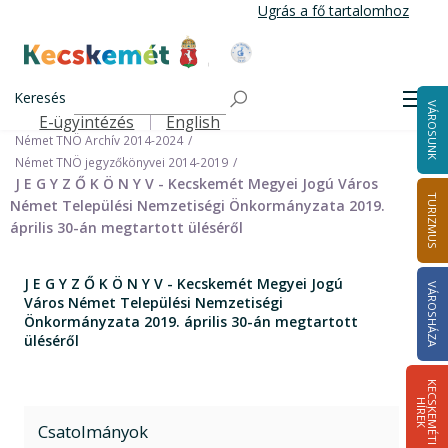
Ugrás
Ugrás a fő tartalomhoz
a
tartalomra
Kecskemét Város Honlapja
Címlap
Városháza
Önkormányzat
Keresés
Nemzetiségi Önkormányzatok
Men
VÁROSUNK
Német Települési Nemzetiségi Önkormányzat
E-ügyintézés
English
Felső navigáció
Német TNÖ Archív 2014-2024
Német TNÖ jegyzőkönyvei 2014-2019
J E G Y Z Ő K Ö N Y V - Kecskemét Megyei Jogú Város
TURIZMUS
Német Települési Nemzetiségi Önkormányzata 2019.
április 30-án megtartott üléséről
J E G Y Z Ő K Ö N Y V - Kecskemét Megyei Jogú
VÁROSHÁZA
Város Német Települési Nemzetiségi
Önkormányzata 2019. április 30-án megtartott
üléséről
K
E
C
S
K
E
M
É
T
I
Í
R
E
H
K
Csatolmányok