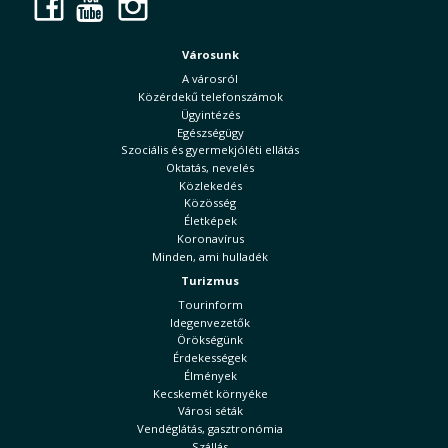
Facebook
YouTube
Instagram
Városunk
A városról
Közérdekű telefonszámok
Ügyintézés
Egészségügy
Szociális és gyermekjóléti ellátás
Oktatás, nevelés
Közlekedés
Közösség
Életképek
Koronavírus
Minden, ami hulladék
Turizmus
Tourinform
Idegenvezetők
Örökségünk
Érdekességek
Élmények
Kecskemét környéke
Városi séták
Vendéglátás, gasztronómia
Szállás