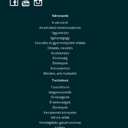
Facebook
YouTube
Instagram
Városunk
A városról
Közérdekű telefonszámok
Ügyintézés
Egészségügy
Szociális és gyermekjóléti ellátás
Oktatás, nevelés
Közlekedés
Közösség
Életképek
Koronavírus
Minden, ami hulladék
Turizmus
Tourinform
Idegenvezetők
Örökségünk
Érdekességek
Élmények
Kecskemét környéke
Városi séták
Vendéglátás, gasztronómia
Szállás