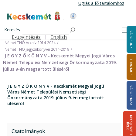
Ugrás
Ugrás a fő tartalomhoz
a
tartalomra
Kecskemét Város Honlapja
Címlap
Városháza
Önkormányzat
Keresés
Nemzetiségi Önkormányzatok
Men
VÁROSUNK
Német Települési Nemzetiségi Önkormányzat
E-ügyintézés
English
Felső navigáció
Német TNÖ Archív 2014-2024
Német TNÖ jegyzőkönyvei 2014-2019
J E G Y Z Ő K Ö N Y V - Kecskemét Megyei Jogú Város
TURIZMUS
Német Települési Nemzetiségi Önkormányzata 2019.
július 9-én megtartott üléséről
J E G Y Z Ő K Ö N Y V - Kecskemét Megyei Jogú
VÁROSHÁZA
Város Német Települési Nemzetiségi
Önkormányzata 2019. július 9-én megtartott
üléséről
K
E
C
S
K
E
M
É
T
I
Í
R
E
H
K
Csatolmányok