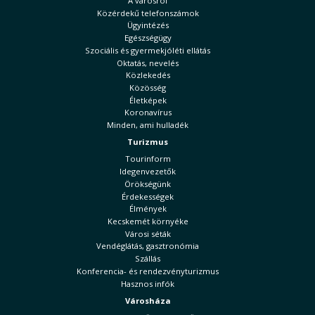
A városról
Közérdekű telefonszámok
Ügyintézés
Egészségügy
Szociális és gyermekjóléti ellátás
Oktatás, nevelés
Közlekedés
Közösség
Életképek
Koronavírus
Minden, ami hulladék
Turizmus
Tourinform
Idegenvezetők
Örökségünk
Érdekességek
Élmények
Kecskemét környéke
Városi séták
Vendéglátás, gasztronómia
Szállás
Konferencia- és rendezvényturizmus
Hasznos infók
Városháza