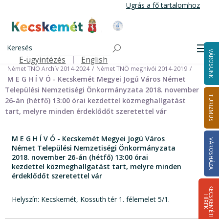
Ugrás
Ugrás a fő tartalomhoz
a
tartalomra
Kecskemét Város Honlapja
Címlap
Városháza
Önkormányzat
Keresés
Nemzetiségi Önkormányzatok
Men
VÁROSUNK
Német Települési Nemzetiségi Önkormányzat
E-ügyintézés
English
Felső navigáció
Német TNÖ Archív 2014-2024
Német TNÖ meghívói 2014-2019
M E G H Í V Ó - Kecskemét Megyei Jogú Város Német
Települési Nemzetiségi Önkormányzata 2018. november
TURIZMUS
26-án (hétfő) 13:00 órai kezdettel közmeghallgatást
tart, melyre minden érdeklődőt szeretettel vár
M E G H Í V Ó - Kecskemét Megyei Jogú Város
VÁROSHÁZA
Német Települési Nemzetiségi Önkormányzata
2018. november 26-án (hétfő) 13:00 órai
kezdettel közmeghallgatást tart, melyre minden
érdeklődőt szeretettel vár
K
E
C
S
K
E
M
É
T
I
Í
R
E
H
K
Helyszín: Kecskemét, Kossuth tér 1. félemelet 5/1.