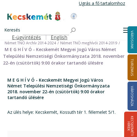
Ugrás
Ugrás a fő tartalomhoz
a
tartalomra
Kecskemét Város Honlapja
Címlap
Városháza
Önkormányzat
Keresés
Nemzetiségi Önkormányzatok
Men
VÁROSUNK
Német Települési Nemzetiségi Önkormányzat
E-ügyintézés
English
Felső navigáció
Német TNÖ Archív 2014-2024
Német TNÖ meghívói 2014-2019
M E G H Í V Ó - Kecskemét Megyei Jogú Város Német
Települési Nemzetiségi Önkormányzata 2018. november
TURIZMUS
22-én (csütörtök) 9:00 órakor tartandó ülésére
M E G H Í V Ó - Kecskemét Megyei Jogú Város
Német Települési Nemzetiségi Önkormányzata
VÁROSHÁZA
2018. november 22-én (csütörtök) 9:00 órakor
tartandó ülésére
Az ülés helye: Kecskemét, Kossuth tér 1. félemelet 5/1.
K
E
C
S
K
E
M
É
T
I
Í
R
E
H
K