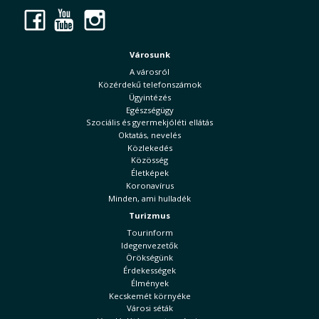
Facebook
YouTube
Instagram
Városunk
A városról
Közérdekű telefonszámok
Ügyintézés
Egészségügy
Szociális és gyermekjóléti ellátás
Oktatás, nevelés
Közlekedés
Közösség
Életképek
Koronavírus
Minden, ami hulladék
Turizmus
Tourinform
Idegenvezetők
Örökségünk
Érdekességek
Élmények
Kecskemét környéke
Városi séták