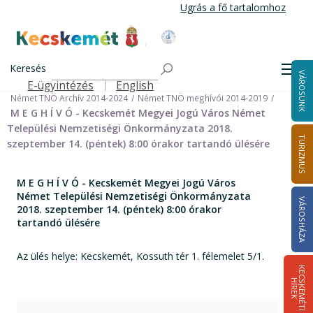
Ugrás
Ugrás a fő tartalomhoz
a
tartalomra
Kecskemét Város Honlapja
Címlap
Városháza
Önkormányzat
Keresés
Nemzetiségi Önkormányzatok
Men
VÁROSUNK
Német Települési Nemzetiségi Önkormányzat
E-ügyintézés
English
Felső navigáció
Német TNÖ Archív 2014-2024
Német TNÖ meghívói 2014-2019
M E G H Í V Ó - Kecskemét Megyei Jogú Város Német
Települési Nemzetiségi Önkormányzata 2018.
TURIZMUS
szeptember 14. (péntek) 8:00 órakor tartandó ülésére
M E G H Í V Ó - Kecskemét Megyei Jogú Város
Német Települési Nemzetiségi Önkormányzata
VÁROSHÁZA
2018. szeptember 14. (péntek) 8:00 órakor
tartandó ülésére
Az ülés helye: Kecskemét, Kossuth tér 1. félemelet 5/1.
K
E
C
S
K
E
M
É
T
I
Í
R
E
H
K