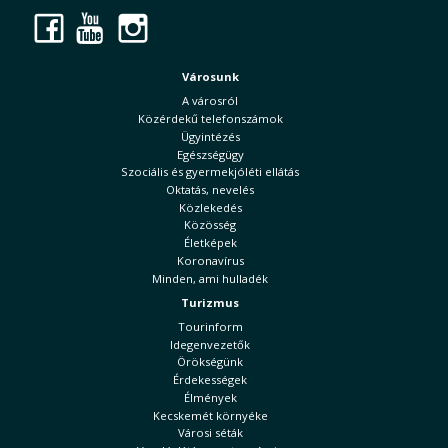
Facebook
YouTube
Instagram
Városunk
A városról
Közérdekű telefonszámok
Ügyintézés
Egészségügy
Szociális és gyermekjóléti ellátás
Oktatás, nevelés
Közlekedés
Közösség
Életképek
Koronavírus
Minden, ami hulladék
Turizmus
Tourinform
Idegenvezetők
Örökségünk
Érdekességek
Élmények
Kecskemét környéke
Városi séták